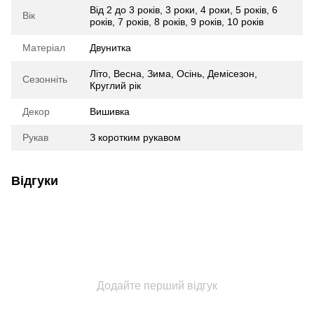
Від 2 до 3 років
,
3 роки
,
4 роки
,
5 років
,
6
Вік
років
,
7 років
,
8 років
,
9 років
,
10 років
Матеріал
Двунитка
Літо, Весна, Зима, Осінь, Демісезон,
Сезонніть
Круглий рік
Декор
Вишивка
Рукав
З коротким рукавом
Відгуки
Додайте перший відгук