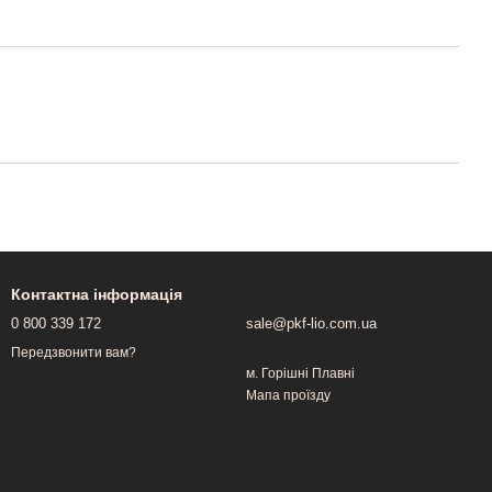
Контактна інформація
0 800 339 172
sale@pkf-lio.com.ua
Передзвонити вам?
м. Горішні Плавні
Мапа проїзду