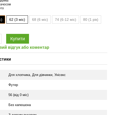
с)
62 (3 міс)
68 (6 міс)
74 (6-12 міс)
80 (1 рік)
Купити
вий відгук або коментар
стики
Для хлопчика
,
Для дівчинки
,
Унісекс
Футер
56 (від 0 міс)
Без капюшона
З довгим рукавом