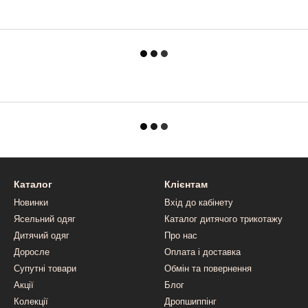
Каталог
Клієнтам
Новинки
Вхід до кабінету
Ясельний одяг
Каталог дитячого трикотажу
Дитячий одяг
Про нас
Доросле
Оплата і доставка
Супутні товари
Обмін та повернення
Акції
Блог
Колекції
Дропшиппінг