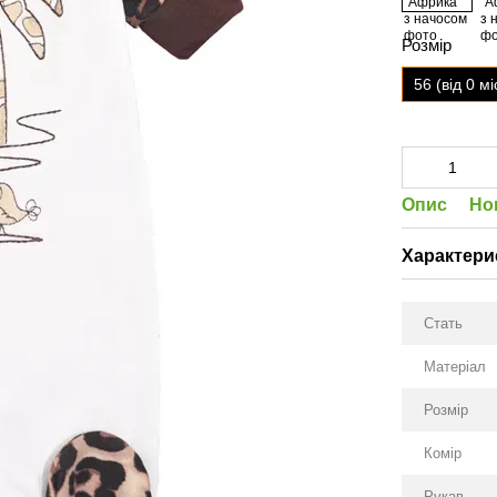
Розмір
56 (від 0 мі
Опис
Но
Характери
Стать
Матеріал
Розмір
Комір
Рукав