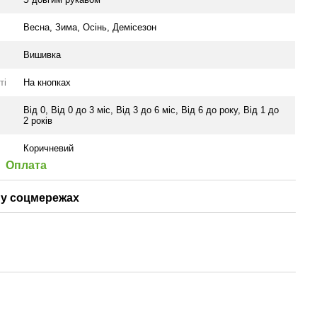
Весна
,
Зима
,
Осінь
,
Демісезон
Вишивка
ті
На кнопках
Від 0
,
Від 0 до 3 міс
,
Від 3 до 6 міс
,
Від 6 до року
,
Від 1 до
2 років
Коричневий
Оплата
у соцмережах