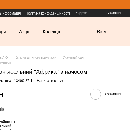
Укр
рус
Бажання
а інформація
Політика конфіденційності
ари
Акції
Колекції
Вхід
ж ЛІО
Каталог дитячого трикотажу
Ясельний одяг
ромпери
он ясельний "Африка" з начосом
Артикул: 13400-27-1
Написати відгук
н
В бажання
лір