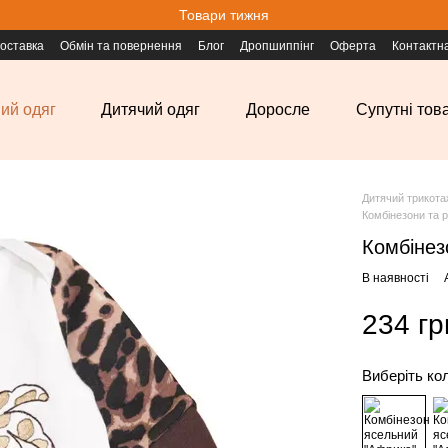
Товари тижня
доставка
Обмін та повернення
Блог
Дропшиппінг
Оферта
Контактн
ий одяг
Дитячий одяг
Доросле
Супутні тов
Дитячий трикота
Комбінезони та 
Комбінез
В наявності
234 гр
Виберіть ко