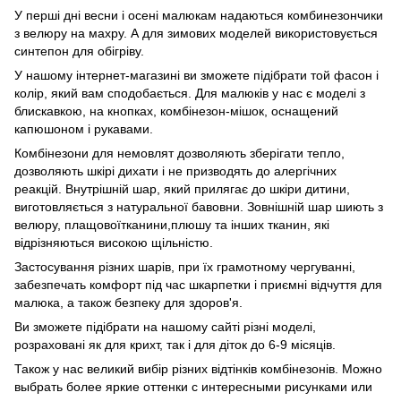
У перші дні весни і осені малюкам надаються комбинезончики
з велюру на махру. А для зимових моделей використовується
синтепон для обігріву.
У нашому інтернет-магазині ви зможете підібрати той фасон і
колір, який вам сподобається. Для малюків у нас є моделі з
блискавкою, на кнопках, комбінезон-мішок, оснащений
капюшоном і рукавами.
Комбінезони для немовлят дозволяють зберігати тепло,
дозволяють шкірі дихати і не призводять до алергічних
реакцій. Внутрішній шар, який прилягає до шкіри дитини,
виготовляється з натуральної бавовни. Зовнішній шар шиють з
велюру, плащовоїтканини,плюшу та інших тканин, які
відрізняються високою щільністю.
Застосування різних шарів, при їх грамотному чергуванні,
забезпечать комфорт під час шкарпетки і приємні відчуття для
малюка, а також безпеку для здоров'я.
Ви зможете підібрати на нашому сайті різні моделі,
розраховані як для крихт, так і для діток до 6-9 місяців.
Також у нас великий вибір різних відтінків комбінезонів. Можно
выбрать более яркие оттенки с интересными рисунками или