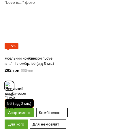
−15%
Ясельний комбінезон "Love
is...", Пломбір, 56 (від 0 міс)
282 грн
332 грн
Розмір
56 (від 0 міс)
Асортимент
Комбінезон
Для кого
Для немовлят