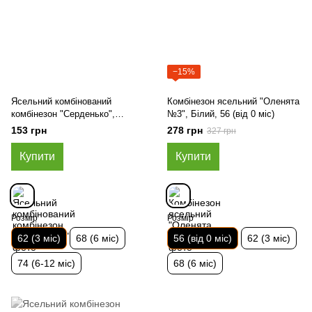
−15%
Ясельний комбінований
Комбінезон ясельний "Оленята
комбінезон "Серденько",
№3", Білий, 56 (від 0 міс)
Блакитний, 62 (3 міс)
153 грн
278 грн
327 грн
Купити
Купити
Розмір
Розмір
62 (3 міс)
68 (6 міс)
56 (від 0 міс)
62 (3 міс)
74 (6-12 міс)
68 (6 міс)