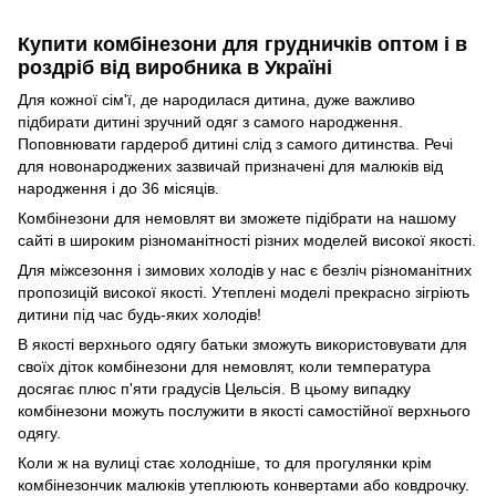
Купити комбінезони для грудничків оптом і в
роздріб від виробника в Україні
Для кожної сім'ї, де народилася дитина, дуже важливо
підбирати дитині зручний одяг з самого народження.
Поповнювати гардероб дитині слід з самого дитинства. Речі
для новонароджених зазвичай призначені для малюків від
народження і до 36 місяців.
Комбінезони для немовлят ви зможете підібрати на нашому
сайті в широким різноманітності різних моделей високої якості.
Для міжсезоння і зимових холодів у нас є безліч різноманітних
пропозицій високої якості. Утеплені моделі прекрасно зігріють
дитини під час будь-яких холодів!
В якості верхнього одягу батьки зможуть використовувати для
своїх діток комбінезони для немовлят, коли температура
досягає плюс п'яти градусів Цельсія. В цьому випадку
комбінезони можуть послужити в якості самостійної верхнього
одягу.
Коли ж на вулиці стає холодніше, то для прогулянки крім
комбінезончик малюків утеплюють конвертами або ковдрочку.