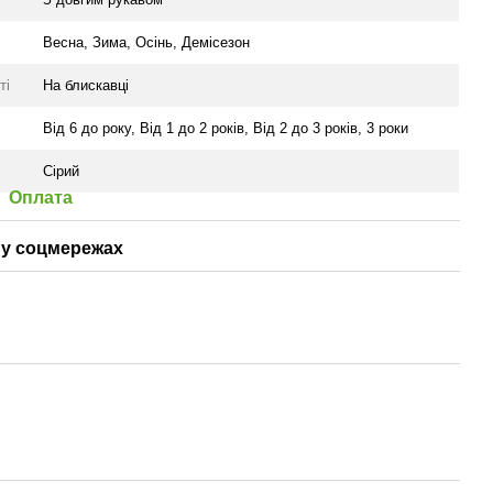
Весна
,
Зима
,
Осінь
,
Демісезон
ті
На блискавці
Від 6 до року
,
Від 1 до 2 років
,
Від 2 до 3 років
,
3 роки
Сірий
Оплата
у соцмережах