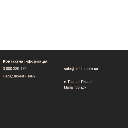
Контактна інформація
0 800 339 172
sale@pkf-lio.com.ua
Передзвонити вам?
м. Горішні Плавні
Мапа проїзду