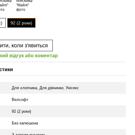
с)
92 (2 роки)
ити, коли з'явиться
вий відгук або коментар
стики
Для хлопчика
,
Для дівчинки
,
Унісекс
Велсофт
92 (2 роки)
Без капюшона
З довгим рукавом