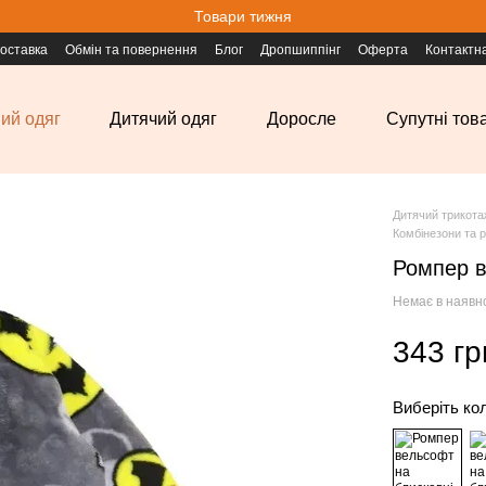
Товари тижня
доставка
Обмін та повернення
Блог
Дропшиппінг
Оферта
Контактн
ий одяг
Дитячий одяг
Доросле
Супутні тов
Дитячий трикота
Комбінезони та 
Ромпер в
Немає в наявн
343 гр
Виберіть ко