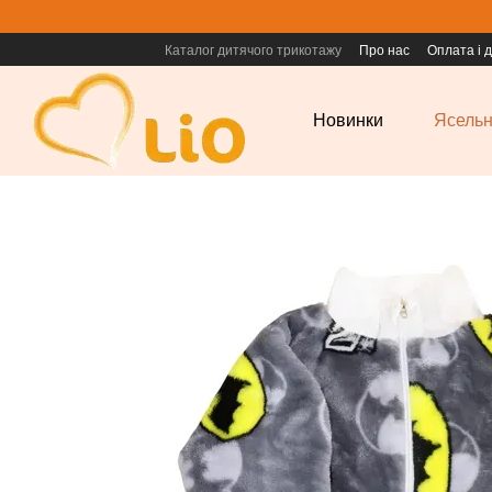
Перейти до основного контенту
Каталог дитячого трикотажу
Про нас
Оплата і 
Новинки
Ясельн