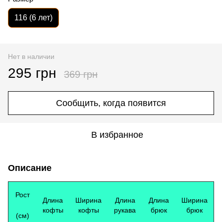
116 (6 лет)
Нет в наличии
295 грн
369 грн
Сообщить, когда появится
В избранное
Описание
Рост
Длина
Ширина
Длина
Длина
Ширина
кофты
кофты
рукава
брюк
брюк
(см)