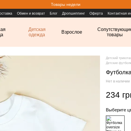
Товары недели
оставка
Обмен и возврат
Блог
Дропшиппинг
Оферта
Контактная 
ная
Детская
Сопутствующи
Взрослое
да
одежда
товары
Детский трикот
Детские футбол
Футболка
Нет в наличии
234 гр
Выберите ц