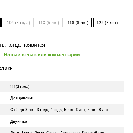
104 (4 года)
110 (5 лет)
116 (6 лет)
122 (7 лет)
ь, когда появится
Новый отзыв или комментарий
стики
98 (3 года)
Для девочки
От 2 до 3 лет
,
3 года
,
4 года
,
5 лет
,
6 лет
,
7 лет
,
8 лет
Двунитка
ь
Лето, Весна, Зима, Осень, Демисезон, Круглый год