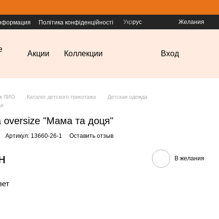
Укр
рус
Желания
информация
Політика конфіденційності
е
Акции
Коллекции
Вход
аж ЛИО
Каталог детского трикотажа
Детская одежда
ки
 oversize "Мама та доця"
Артикул: 13660-26-1
Оставить отзыв
н
В желания
вет