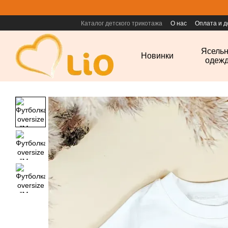
Перейти к основному контенту
Каталог детского трикотажа
О нас
Оплата и д
Ясель
Новинки
одеж