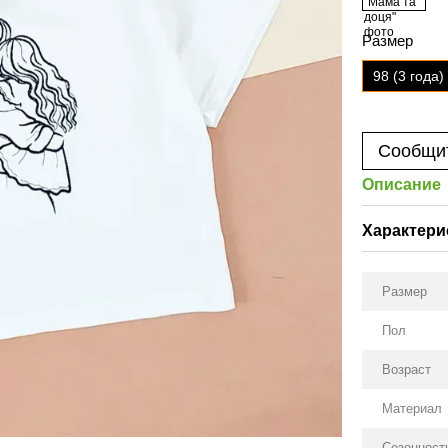
Размер
98 (3 года)
Сообщит
Описание
Характери
Размер
Пол
Возраст
Материал
Сезонност