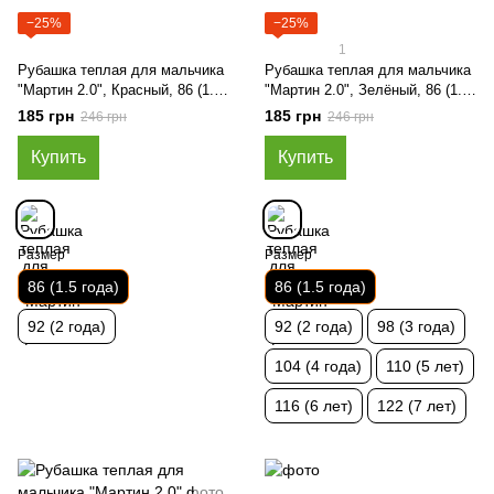
−25%
−25%
1
Рубашка теплая для мальчика
Рубашка теплая для мальчика
"Мартин 2.0", Красный, 86 (1.5
"Мартин 2.0", Зелёный, 86 (1.5
года)
года)
185 грн
185 грн
246 грн
246 грн
Купить
Купить
Размер
Размер
86 (1.5 года)
86 (1.5 года)
92 (2 года)
92 (2 года)
98 (3 года)
104 (4 года)
110 (5 лет)
116 (6 лет)
122 (7 лет)