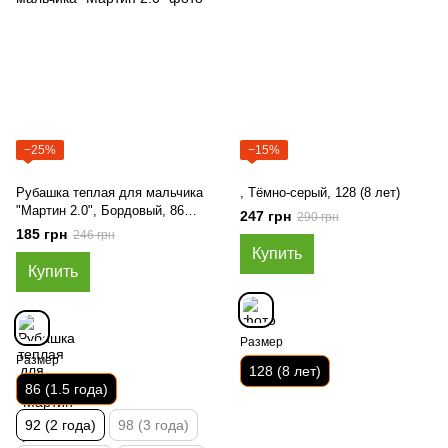
−25%
−15%
Рубашка теплая для мальчика
, Тёмно-серый, 128 (8 лет)
"Мартин 2.0", Бордовый, 86
247 грн
290 грн
(1.5 года)
185 грн
246 грн
Купить
Купить
Размер
Размер
128 (8 лет)
86 (1.5 года)
92 (2 года)
98 (3 года)