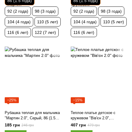
86 (1.5 года)
86 (1.5 года)
92 (2 года)
98 (3 года)
92 (2 года)
98 (3 года)
104 (4 года)
110 (5 лет)
104 (4 года)
110 (5 лет)
116 (6 лет)
122 (7 лет)
116 (6 лет)
−25%
−15%
Рубашка теплая для мальчика
Теплое платье детское с
"Мартин 2.0", Серый, 86 (1.5
кружевом "Вів'єн 2.0",
года)
Красный, 110 (5 лет)
185 грн
407 грн
246 грн
479 грн