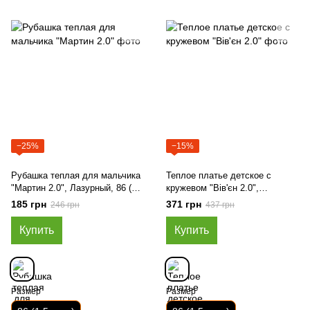
−25%
−15%
Рубашка теплая для мальчика
Теплое платье детское с
"Мартин 2.0", Лазурный, 86 (1.5
кружевом "Вів'єн 2.0",
года)
Лазурный, 86 (1.5 года)
185 грн
371 грн
246 грн
437 грн
Купить
Купить
Размер
Размер