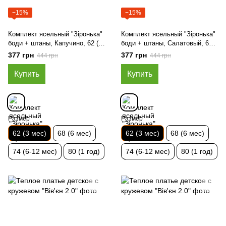
−15%
−15%
Комплект ясельный "Зіронька"
Комплект ясельный "Зіронька"
боди + штаны, Капучино, 62 (3
боди + штаны, Салатовый, 62
мес)
(3 мес)
377 грн
377 грн
444 грн
444 грн
Купить
Купить
Размер
Размер
62 (3 мес)
68 (6 мес)
62 (3 мес)
68 (6 мес)
74 (6-12 мес)
80 (1 год)
74 (6-12 мес)
80 (1 год)