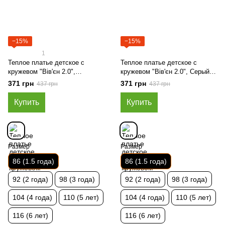
−15%
−15%
1
Теплое платье детское с
Теплое платье детское с
кружевом "Вів'єн 2.0",
кружевом "Вів'єн 2.0", Серый,
Зелёный, 86 (1.5 года)
86 (1.5 года)
371 грн
371 грн
437 грн
437 грн
Купить
Купить
Размер
Размер
86 (1.5 года)
86 (1.5 года)
92 (2 года)
98 (3 года)
92 (2 года)
98 (3 года)
104 (4 года)
110 (5 лет)
104 (4 года)
110 (5 лет)
116 (6 лет)
116 (6 лет)