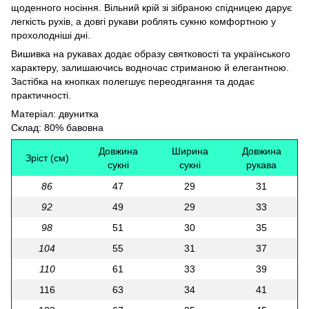
щоденного носіння. Вільний крій зі зібраною спідницею дарує
легкість рухів, а довгі рукави роблять сукню комфортною у
прохолодніші дні.
Вишивка на рукавах додає образу святковості та українського
характеру, залишаючись водночас стриманою й елегантною.
Застібка на кнопках полегшує переодягання та додає
практичності.
Матеріал: двунитка
Склад: 80% бавовна
Довжина
Ширина
Довжина
Зріст (см)
сукні
сукні
рукава
86
47
29
31
92
49
29
33
98
51
30
35
104
55
31
37
110
61
33
39
116
63
34
41