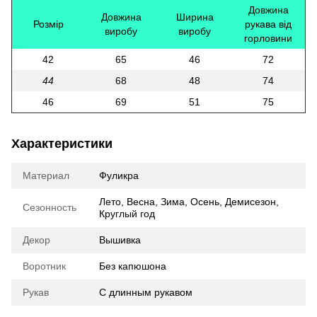
Довжина
Довжина
Ширина
Розмір
рукава від
виробу
виробу
горловини
42
65
46
72
44
68
48
74
46
69
51
75
Характеристики
Материал
Фуликра
Лето, Весна, Зима, Осень, Демисезон,
Сезонность
Круглый год
Декор
Вышивка
Воротник
Без капюшона
Рукав
С длинным рукавом