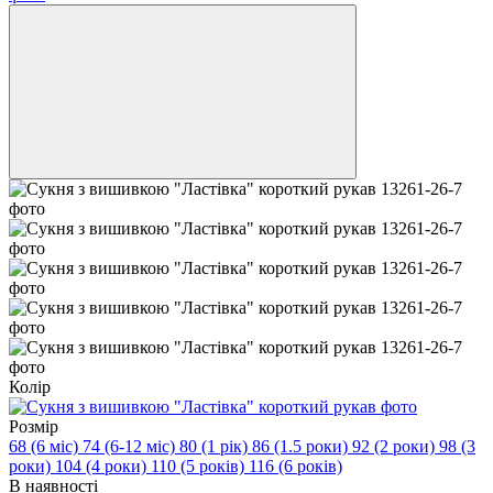
Колір
Розмір
68 (6 міс)
74 (6-12 міс)
80 (1 рік)
86 (1.5 роки)
92 (2 роки)
98 (3
роки)
104 (4 роки)
110 (5 років)
116 (6 років)
В наявності