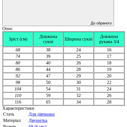
До обраного
Опис
Довжина
Довжина
Зріст (см)
Ширина сукні
сукні
рукава 3/4
68
38
24
16
74
39
25
17
80
40
26
18
86
44
28
19
92
47
29
20
98
50
30
22
104
54
31
24
110
59
32
26
116
65
34
28
Характеристики
Стать
Для дівчинки
Матеріал
Двунитка
Розмір
68 (6 міс)