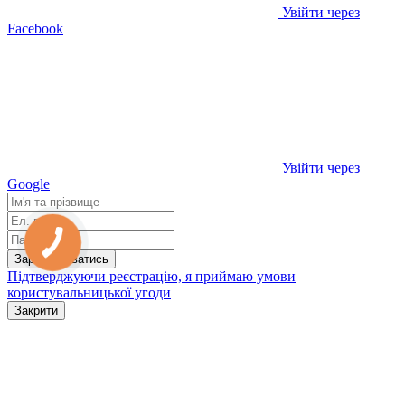
Увійти через
Facebook
Увійти через
Google
Зареєструватись
Підтверджуючи реєстрацію, я приймаю умови
користувальницької угоди
Закрити