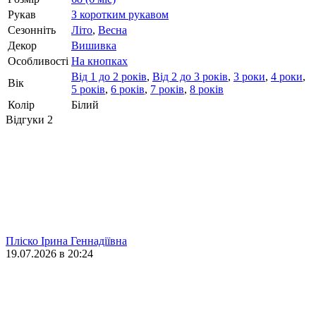
Рукав
З коротким рукавом
Сезонніть
Літо
,
Весна
Декор
Вишивка
Особливості
На кнопках
Від 1 до 2 років
,
Від 2 до 3 років
,
3 роки
,
4 роки
,
Вік
5 років
,
6 років
,
7 років
,
8 років
Колір
Білий
Відгуки
2
Пліско Ірина Геннадіївна
19.07.2026 в 20:24