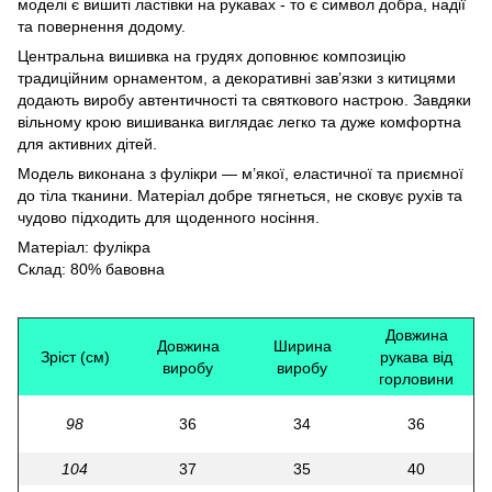
моделі є вишиті ластівки на рукавах - то є символ добра, надії
та повернення додому.
Центральна вишивка на грудях доповнює композицію
традиційним орнаментом, а декоративні зав’язки з китицями
додають виробу автентичності та святкового настрою. Завдяки
вільному крою вишиванка виглядає легко та дуже комфортна
для активних дітей.
Модель виконана з фулікри — м’якої, еластичної та приємної
до тіла тканини. Матеріал добре тягнеться, не сковує рухів та
чудово підходить для щоденного носіння.
Матеріал: фулікра
Склад: 80% бавовна
Довжина
Довжина
Ширина
Зріст (см)
рукава від
виробу
виробу
горловини
98
36
34
36
104
37
35
40