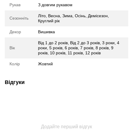
Рукав
З довгим рукавом
Літо
,
Весна
,
Зима
,
Осінь
,
Демісезон
,
Сезонніть
Круглий рік
Декор
Вишивка
Від 1 до 2 років
,
Від 2 до 3 років
,
3 роки
,
4
Вік
роки
,
5 років
,
6 років
,
7 років
,
8 років
,
9
років
,
10 років
,
11 років
,
12 років
Колір
Жовтий
Відгуки
Додайте перший відгук