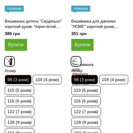
Новинка
Новинка
Вишиванка дитяча "Серденько"
Вишиванка для дівчинки
короткий рукав, Чорно-білий,
"HOME" короткий рукав,
98 (3 роки)
Жовтий, 98 (3 роки)
386 грн
351 грн
Купити
Купити
Розмір
Розмір
98 (3 роки)
104 (4 роки)
98 (3 роки)
104 (4 роки)
110 (5 років)
110 (5 років)
116 (6 років)
116 (6 років)
122 (7 років)
122 (7 років)
128 (9 років)
128 (9 років)