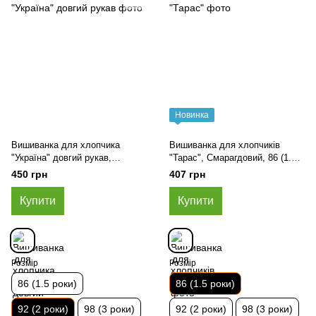
Новинка
Вишиванка для хлопчика
Вишиванка для хлопчиків
"Україна" довгий рукав,
"Тарас", Смарагдовий, 86 (1.5
Молочний, 92 (2 роки)
роки)
450 грн
407 грн
Купити
Купити
Розмір
Розмір
86 (1.5 роки)
86 (1.5 роки)
92 (2 роки)
98 (3 роки)
92 (2 роки)
98 (3 роки)