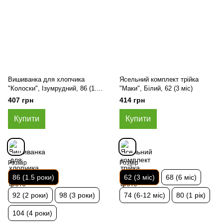
Вишиванка для хлопчика
Ясельний комплект трійка
"Колоски", Ізумрудний, 86 (1.5
"Маки", Білий, 62 (3 міс)
роки)
407 грн
414 грн
Купити
Купити
Розмір
Розмір
86 (1.5 роки)
62 (3 міс)
68 (6 міс)
92 (2 роки)
98 (3 роки)
74 (6-12 міс)
80 (1 рік)
104 (4 роки)