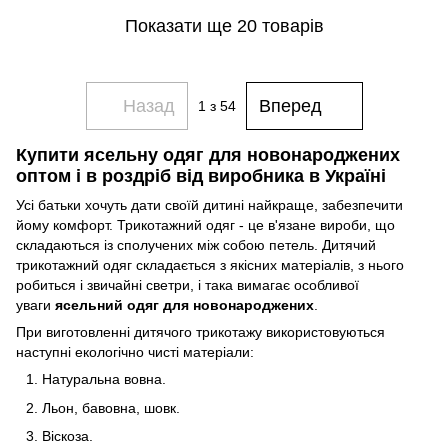
Показати ще 20 товарів
Назад
Вперед
1
з 54
Купити ясельну одяг для новонароджених
оптом і в роздріб від виробника в Україні
Усі батьки хочуть дати своїй дитині найкраще, забезпечити
йому комфорт. Трикотажний одяг - це в'язане вироби, що
складаються із сполучених між собою петель. Дитячий
трикотажний одяг складається з якісних матеріалів, з нього
робиться і звичайні светри, і така вимагає особливої ​​
уваги
ясельний одяг для новонароджених
.
При виготовленні дитячого трикотажу використовуються
наступні екологічно чисті матеріали:
Натуральна вовна.
Льон, бавовна, шовк.
Віскоза.