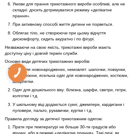
Умови для прання трикотажного вироби особливі, але не
складні: досить дотримуватися режиму «делікатне
прання».
При активному способі життя дитини не порветься.
Облягає тіло, не створюючи при цьому відчуття
дискомфорту, сидить акуратно і по фігурі.
Незважаючи на свою якість, трикотажні вироби мають
доступну ціну і довгий термін служби.
Основні види дитячих трикотажних виробів:
Одяг для новонароджених, немовлят: шапочки, повзунки,
комбінезони, ясельна одяг для новонароджених, костюми,
шкарпетки.
Одяг для дошкільного віку: білизна, шарфи, светри, гетри,
колготки і т.д.
У шкільному віці додаються сукні, джемпери, кардигани і
пуловери, пальто, рукавички, куртки і т.д.
Правила догляду за дитячої трикотажним одягом:
Прати при температурі не більше 30-ти градусів або
вручну, або в режимі «делікатне прання». Такі речі, як