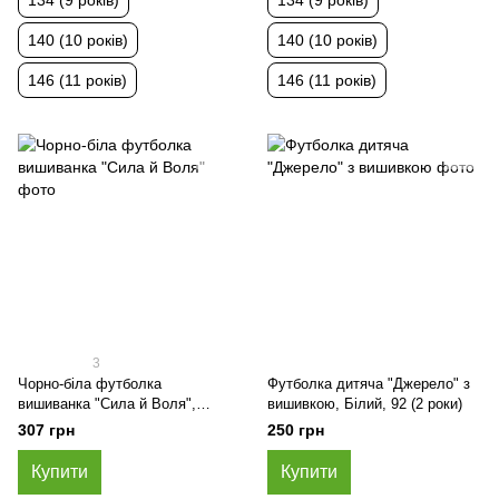
134 (9 років)
134 (9 років)
140 (10 років)
140 (10 років)
146 (11 років)
146 (11 років)
3
Чорно-біла футболка
Футболка дитяча "Джерело" з
вишиванка "Сила й Воля",
вишивкою, Білий, 92 (2 роки)
Білий, 98 (3 роки)
307 грн
250 грн
Купити
Купити