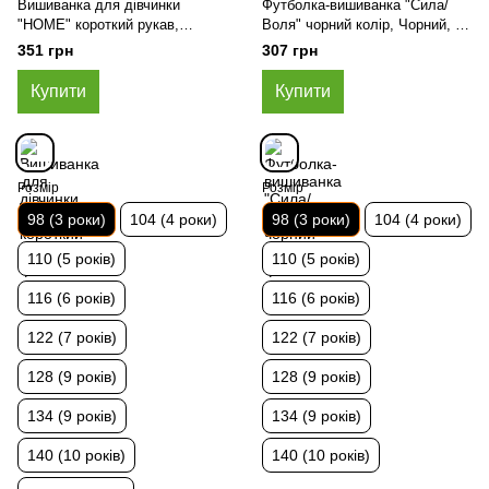
Вишиванка для дівчинки
Футболка-вишиванка "Сила/
"HOME" короткий рукав,
Воля" чорний колір, Чорний, 98
Жовто-блакитний, 98 (3 роки)
(3 роки)
351 грн
307 грн
Купити
Купити
Розмір
Розмір
98 (3 роки)
104 (4 роки)
98 (3 роки)
104 (4 роки)
110 (5 років)
110 (5 років)
116 (6 років)
116 (6 років)
122 (7 років)
122 (7 років)
128 (9 років)
128 (9 років)
134 (9 років)
134 (9 років)
140 (10 років)
140 (10 років)