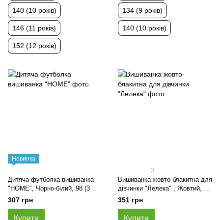
140 (10 років)
134 (9 років)
146 (11 років)
140 (10 років)
152 (12 років)
Новинка
3
Дитяча футболка вишиванка
Вишиванка жовто-блакитна для
"HOME", Чорно-білий, 98 (3
дівчинки "Лелека" , Жовтий, 98
роки)
(3 роки)
307 грн
351 грн
Купити
Купити