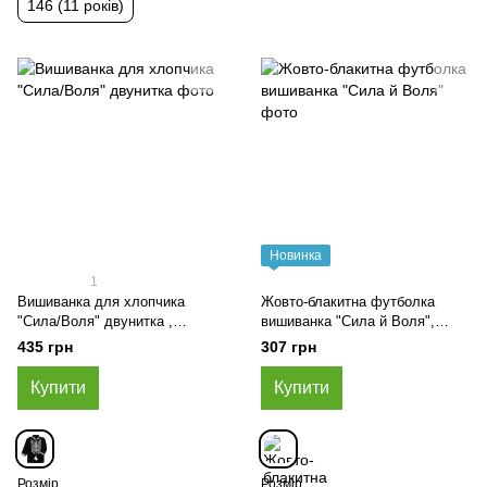
146 (11 років)
Новинка
1
Вишиванка для хлопчика
Жовто-блакитна футболка
"Сила/Воля" двунитка ,
вишиванка "Сила й Воля",
Чорний, 92 (2 роки)
Жовто-блакитний, 98 (3 роки)
435 грн
307 грн
Купити
Купити
Розмір
Розмір