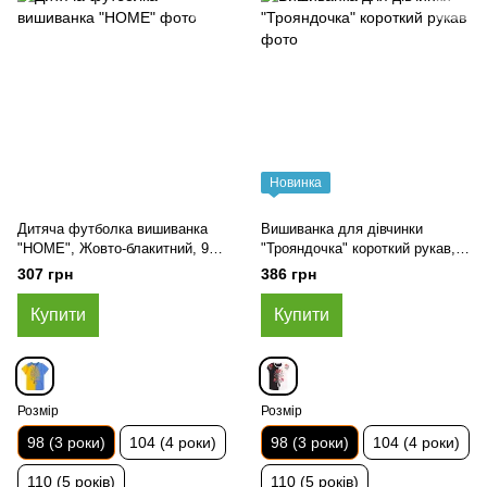
Новинка
Дитяча футболка вишиванка
Вишиванка для дівчинки
"HOME", Жовто-блакитний, 98
"Трояндочка" короткий рукав,
(3 роки)
Чорно-білий, 98 (3 роки)
307 грн
386 грн
Купити
Купити
Розмір
Розмір
98 (3 роки)
104 (4 роки)
98 (3 роки)
104 (4 роки)
110 (5 років)
110 (5 років)