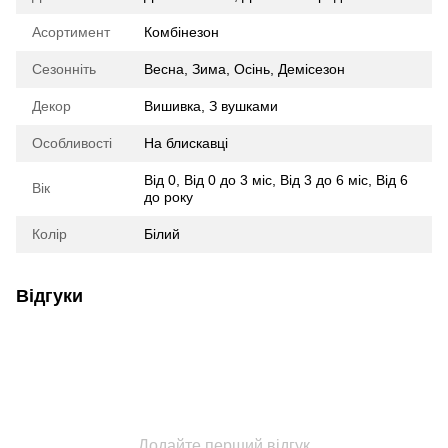
Асортимент
Комбінезон
Сезонніть
Весна
,
Зима
,
Осінь
,
Демісезон
Декор
Вишивка
,
З вушками
Особливості
На блискавці
Від 0
,
Від 0 до 3 міс
,
Від 3 до 6 міс
,
Від 6
Вік
до року
Колір
Білий
Відгуки
Додайте перший відгук