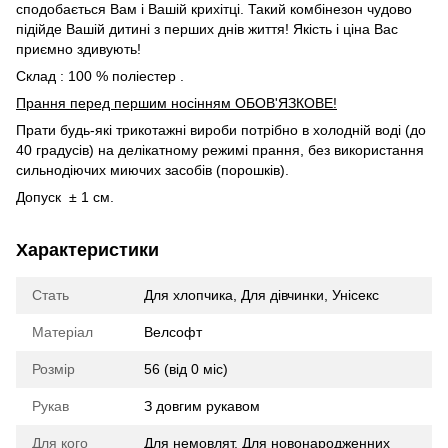
сподобається Вам і Вашій крихітці. Такий комбінезон чудово
підійде Вашій дитині з перших днів життя! Якість і ціна Вас
приємно здивують!
Склад : 100 % поліестер .
Прання перед першим носінням ОБОВ'ЯЗКОВЕ!
Прати будь-які трикотажні вироби потрібно в холодній воді (до
40 градусів) на делікатному режимі прання, без використання
сильнодіючих миючих засобів (порошків).
Допуск ± 1 см.
Характеристики
Стать
Для хлопчика
,
Для дівчинки
,
Унісекс
Матеріал
Велсофт
Розмір
56 (від 0 міс)
Рукав
З довгим рукавом
Для кого
Для немовлят
,
Для новонародженних