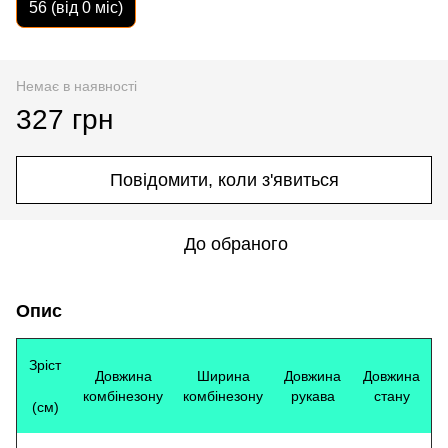
56 (від 0 міс)
Немає в наявності
327 грн
Повідомити, коли з'явиться
До обраного
Опис
Зріст
Довжина
Ширина
Довжина
Довжина
комбінезону
комбінезону
рукава
стану
(см)