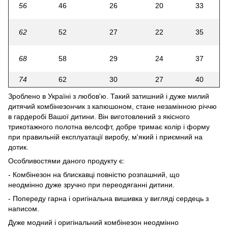
56
46
26
20
33
62
52
27
22
35
68
58
29
24
37
74
62
30
27
40
Зроблено в Україні з любов'ю. Такий затишний і дуже милий
дитячий комбінезончик з капюшоном, стане незамінною річчю
в гардеробі Вашої дитини. Він виготовлений з якісного
трикотажного полотна велсофт, добре тримає колір і форму
при правильній експлуатації виробу, м'який і приємний на
дотик.
Особливостями даного продукту є:
- Комбінезон на блискавці повністю розпашний, що
неодмінно дуже зручно при переодяганні дитини.
- Попереду гарна і оригінальна вишивка у вигляді сердець з
написом.
Дуже модний і оригінальний комбінезон неодмінно