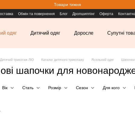
Товари тижня
доставка
Обмін та повернення
Блог
Дропшиппінг
Оферта
Контактн
ий одяг
Дитячий одяг
Доросле
Супутні тов
Дитячий трикотаж ЛІО
Каталог дитячого трикотажу
Ясельний одяг
Шапочки
ові шапочки для новонародж
Вік
Стать
Розмір
Сезон
Для кого