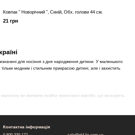
Ковпак " Новорічний ", Синій, Обх. голови 44 ​​см.
21 грн
країні
ризначені для носіння з дня народження дитини. У маленького
тільки модним і стильним прикрасою дитині, але і захистить
о магазину ви зможете знайти трикотажні вироби, що володіють
Контактна інформація
0 800 339 172
sale@pkf-lio.com.ua