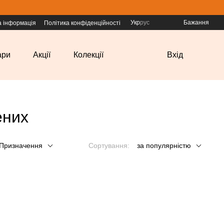
Укр
рус
Бажання
а інформація
Політика конфіденційності
ари
Акції
Колекції
Вхід
ених
Призначення
Сортування:
за популярністю