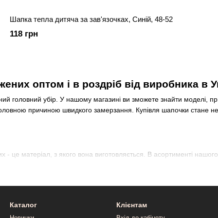
Шапка тепла дитяча за зав'язочках, Синій, 48-52
118 грн
них оптом і в роздріб від виробника в У
дний головний убір. У нашому магазині ви зможете знайти моделі, п
головною причиною швидкого замерзання. Купівля шапочки стане не 
 - це матеріал, з якого вона виготовляється. В асортименті нашог
Каталог
Клієнтам
Новинки
Вхід до кабінету