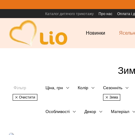
Перейти до основного контенту
Каталог дитячого трикотажу
Про нас
Оплата і 
Новинки
Ясельн
Зим
Фільтр
Ціна, грн
Колір
Сезонніть
Очистити
Зима
Особливості
Декор
Матеріал