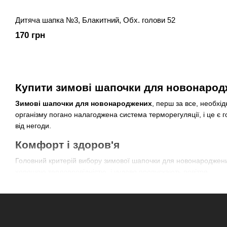
Дитяча шапка №3, Блакитний, Обх. голови 52
170 грн
Купити зимові шапочки для новонародже
Зимові шапочки для новонароджених
, перш за все, необхі
організму погано налагоджена система терморегуляції, і це є 
від негоди.
Комфорт і здоров'я
Головний критерій вибору зимової шапочки для новонароджених
хорошою теплопровідністю, і чудово пропускають повітря.
Основні критерії вибору:
матеріал вироби;
обхват голови