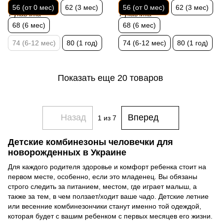
56 (от 0 мес)
62 (3 мес)
56 (от 0 мес)
62 (3 мес)
68 (6 мес)
68 (6 мес)
74 (6-12 мес)
80 (1 год)
74 (6-12 мес)
80 (1 год)
Показать еще 20 товаров
Назад
Вперед
1
из 7
Детские комбинезоны человечки для
новорожденных в Украине
Для каждого родителя здоровье и комфорт ребенка стоит на
первом месте, особенно, если это младенец. Вы обязаны
строго следить за питанием, местом, где играет малыш, а
также за тем, в чем ползает/ходит ваше чадо. Детские летние
или весенние комбинезончики станут именно той одеждой,
которая будет с вашим ребенком с первых месяцев его жизни.