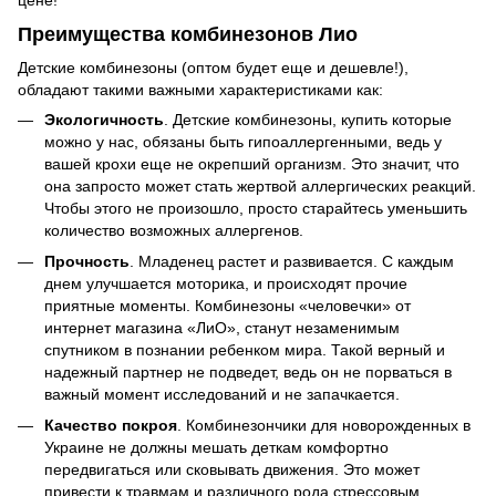
Преимущества комбинезонов Лио
Детские комбинезоны (оптом будет еще и дешевле!),
обладают такими важными характеристиками как:
Экологичность
. Детские комбинезоны, купить которые
можно у нас, обязаны быть гипоаллергенными, ведь у
вашей крохи еще не окрепший организм. Это значит, что
она запросто может стать жертвой аллергических реакций.
Чтобы этого не произошло, просто старайтесь уменьшить
количество возможных аллергенов.
Прочность
. Младенец растет и развивается. С каждым
днем улучшается моторика, и происходят прочие
приятные моменты. Комбинезоны «человечки» от
интернет магазина «ЛиО», станут незаменимым
спутником в познании ребенком мира. Такой верный и
надежный партнер не подведет, ведь он не порваться в
важный момент исследований и не запачкается.
Качество покроя
. Комбинезончики для новорожденных в
Украине не должны мешать деткам комфортно
передвигаться или сковывать движения. Это может
привести к травмам и различного рода стрессовым