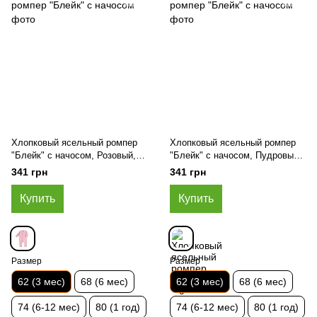
Хлопковый ясельный ромпер
Хлопковый ясельный ромпер
"Блейк" с начосом, Розовый,
"Блейк" с начосом, Пудровый,
62 (3 мес)
62 (3 мес)
341 грн
341 грн
Купить
Купить
Размер
Размер
62 (3 мес)
68 (6 мес)
62 (3 мес)
68 (6 мес)
74 (6-12 мес)
80 (1 год)
74 (6-12 мес)
80 (1 год)