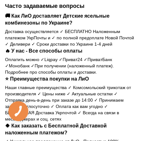
Часто задаваемые вопросы
🚚 Как ЛиО доставляет Детские ясельные
комбинезоны по Украине?
Доставка осуществляется ✓ БЕСПЛАТНО Наложенным
платежом УкрПочты и ✓ по полной предоплате Новой Почтой
✓ Деливери ✓ Сроки доставки по Украине 1-4 дней
🔥 У нас - Все способы оплаты
Оплатить можно ✓Liqpay ✓Приват24 ✓ПриватБанк
✓Монобанк ✓При получении (наложенный платеж).
Подробнее про способы оплаты и доставки
.
⭐ Преимущества покупки на ЛиО
Наши главные преимущества ✓ Комсомольский трикотаж от
производителя ✓ Цены ниже ✓ Актуальные остатки ✓
Отправка день-в-день при заказе до 14:00 ✓ Принимаем
заказы круглосуточно ✓ Оплата как вам угодно ✓
БЕСПЛАТНАЯ Доставка Укрпочтой ✓ Всегда на связи в
мессенджерах и соц. сетях
🍀 Как заказать с Бесплатной Доставкой
наложенным платежом?