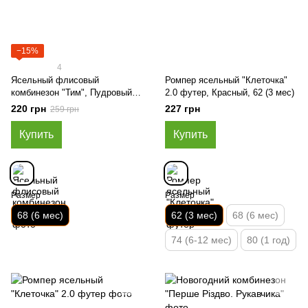
−15%
4
Ясельный флисовый
Ромпер ясельный "Клеточка"
комбинезон "Тим", Пудровый,
2.0 футер, Красный, 62 (3 мес)
68 (6 мес)
220 грн
227 грн
259 грн
Купить
Купить
Размер
Размер
68 (6 мес)
62 (3 мес)
68 (6 мес)
74 (6-12 мес)
80 (1 год)