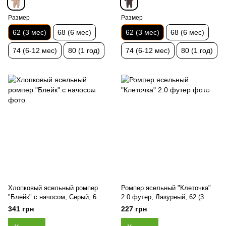
Размер
Размер
62 (3 мес)
68 (6 мес)
62 (3 мес)
68 (6 мес)
74 (6-12 мес)
80 (1 год)
74 (6-12 мес)
80 (1 год)
Хлопковый ясельный ромпер
Ромпер ясельный "Клеточка"
"Блейк" с начосом, Серый, 62
2.0 футер, Лазурный, 62 (3
(3 мес)
мес)
341 грн
227 грн