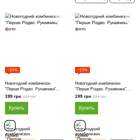
−15%
−15%
Новогодний комбинезон
Новогодний комбинезон
"Перше Різдво. Рукавчика",
"Перше Різдво. Рукавчика",
Зелёный, 56 (от 0 мес)
Синий, 56 (от 0 мес)
199 грн
199 грн
234 грн
234 грн
Купить
Купить
Размер
Размер