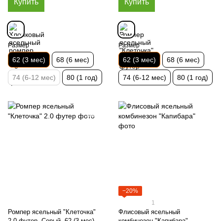
Купить
Купить
Размер
Размер
62 (3 мес)
68 (6 мес)
62 (3 мес)
68 (6 мес)
74 (6-12 мес)
80 (1 год)
74 (6-12 мес)
80 (1 год)
−20%
1
Ромпер ясельный "Клеточка"
Флисовый ясельный
2.0 футер, Серый, 62 (3 мес)
комбинезон "Капибара" ,