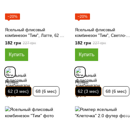
−20%
−20%
Ясельный флисовый
Ясельный флисовый
комбинезон "Тим", Латте, 62 (3
комбинезон "Тим", Светло-
мес)
серый, 62 (3 мес)
182 грн
182 грн
227 грн
227 грн
Купить
Купить
Размер
Размер
62 (3 мес)
68 (6 мес)
62 (3 мес)
68 (6 мес)