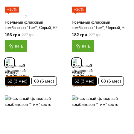
−15%
−20%
2
Ясельный флисовый
Ясельный флисовый
комбинезон "Тим", Серый, 62 (3
комбинезон "Тим", Черный, 62
мес)
(3 мес)
193 грн
182 грн
227 грн
227 грн
Купить
Купить
Размер
Размер
62 (3 мес)
68 (6 мес)
62 (3 мес)
68 (6 мес)