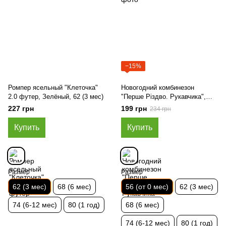
−15%
Ромпер ясельный "Клеточка"
Новогодний комбинезон
2.0 футер, Зелёный, 62 (3 мес)
"Перше Різдво. Рукавчика",
Красный, 56 (от 0 мес)
227 грн
199 грн
234 грн
Купить
Купить
Размер
Размер
62 (3 мес)
68 (6 мес)
56 (от 0 мес)
62 (3 мес)
74 (6-12 мес)
80 (1 год)
68 (6 мес)
74 (6-12 мес)
80 (1 год)