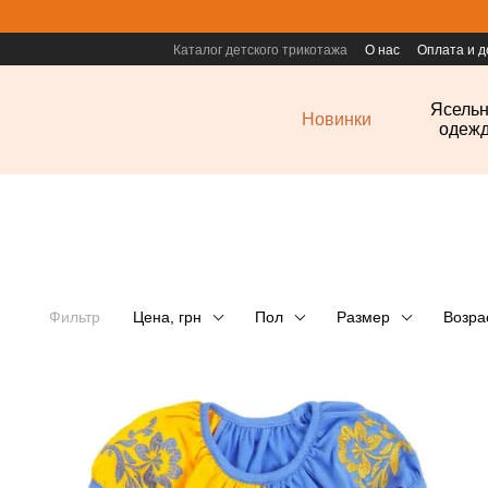
Перейти к основному контенту
Каталог детского трикотажа
О нас
Оплата и д
Ясель
Новинки
одеж
Фильтр
Цена, грн
Пол
Размер
Возра