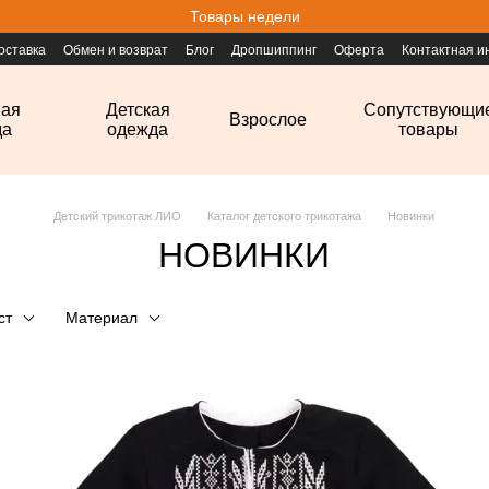
Товары недели
оставка
Обмен и возврат
Блог
Дропшиппинг
Оферта
Контактная 
ная
Детская
Сопутствующи
Взрослое
да
одежда
товары
Детский трикотаж ЛИО
Каталог детского трикотажа
Новинки
НОВИНКИ
ст
Материал