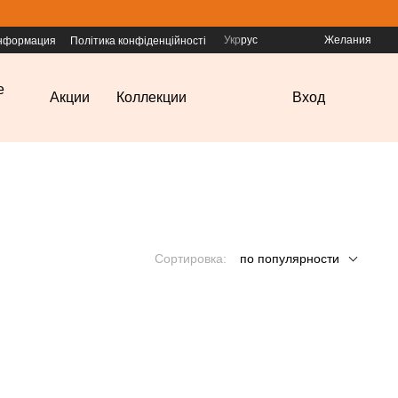
Укр
рус
Желания
информация
Політика конфіденційності
е
Акции
Коллекции
Вход
Сортировка:
по популярности