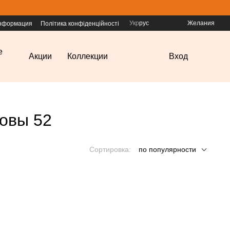
Укр
рус
Желания
информация
Політика конфіденційності
е
Акции
Коллекции
Вход
ловы 52
Сортировка:
по популярности