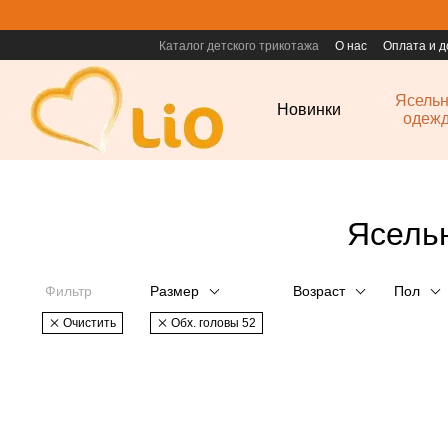
Перейти к основному контенту
Каталог детского трикотажа
О нас
Оплата и д
Ясель
Новинки
одеж
Ясельн
Фильтр
Размер
Возраст
Пол
Очистить
Обх. головы 52