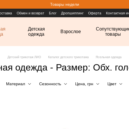
Товары недели
оставка
Обмен и возврат
Блог
Дропшиппинг
Оферта
Контактная 
ная
Детская
Сопутствующи
Взрослое
да
одежда
товары
Детский трикотаж ЛИО
Каталог детского трикотажа
Ясельная одежда
ая одежда - Размер: Обх. го
Материал
Сезонность
Цена, грн
Цвет