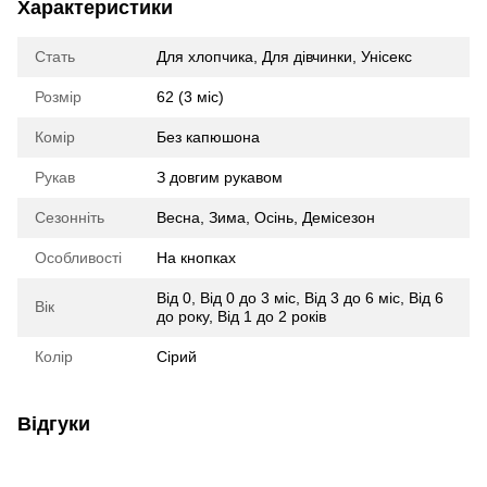
Характеристики
Стать
Для хлопчика
,
Для дівчинки
,
Унісекс
Розмір
62 (3 міс)
Комір
Без капюшона
Рукав
З довгим рукавом
Сезонніть
Весна
,
Зима
,
Осінь
,
Демісезон
Особливості
На кнопках
Від 0
,
Від 0 до 3 міс
,
Від 3 до 6 міс
,
Від 6
Вік
до року
,
Від 1 до 2 років
Колір
Сірий
Відгуки