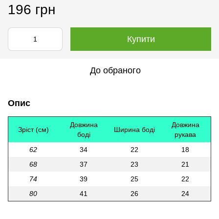
196 грн
Купити
До обраного
Опис
Довжина
Довжина
Зріст (см)
Ширина боді
боді
рукава
62
34
22
18
68
37
23
21
74
39
25
22
80
41
26
24