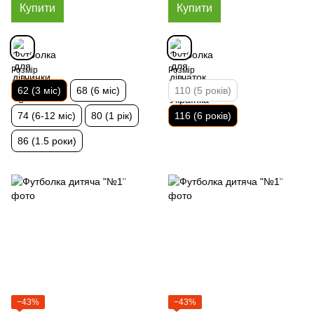
Купити
Купити
Розмір
Розмір
62 (3 міс)
68 (6 міс)
110 (5 років)
74 (6-12 міс)
80 (1 рік)
116 (6 років)
86 (1.5 роки)
−43%
−43%