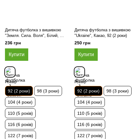
Дитяча футболка з вишивкою
Дитяча футболка з вишивкою
"Земля. Сила. Воля", Білий, 92
"Ukraine", Какао, 92 (2 роки)
(2 роки)
236 грн
250 грн
Купити
Купити
Розмір
Розмір
92 (2 роки)
98 (3 роки)
92 (2 роки)
98 (3 роки)
104 (4 роки)
104 (4 роки)
110 (5 років)
110 (5 років)
116 (6 років)
116 (6 років)
122 (7 років)
122 (7 років)