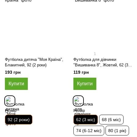
1
Футболка дитяча "Моя Країна",
Футболка для дівчинки
Блакитний, 92 (2 роки)
"Вишиванка 8", Жовтий, 62 (3
міс)
193 грн
119 грн
Купити
Купити
Розмір
Розмір
92 (2 роки)
62 (3 міс)
68 (6 міс)
74 (6-12 міс)
80 (1 рік)