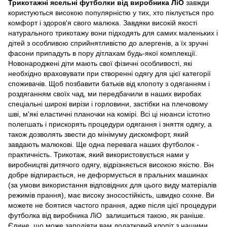
Трикотажні ясельні футболки від виробника ЛіО
завжди
користуються високою популярністю у тих, хто піклується про
комфорт і здоров'я свого малюка. Завдяки високій якості
натурального трикотажу вони підходять для самих маленьких і
дітей з особливою сприйнятливістю до алергенів, а їх зручні
фасони припадуть в пору дітлахам будь-якої комплекції.
Новонароджені діти мають свої фізичні особливості, які
необхідно враховувати при створенні одягу для цієї категорії
споживачів. Щоб позбавити батьків від клопоту з одяганням і
роздяганням своїх чад, ми передбачили в наших виробах
спеціальні широкі вирізи і горловини, застібки на плечовому
шві, м'які еластичні планочки на комірі. Всі ці нюанси істотно
полегшать і прискорять процедури одягання і зняття одягу, а
також дозволять звести до мінімуму дискомфорт, який
завдають малюкові. Ще одна перевага наших футболок -
практичність. Трикотаж, який використовується нами у
виробництві дитячого одягу, відрізняється високою якістю. Він
добре відпирається, не деформується в пральних машинах
(за умови використання відповідних для цього виду матеріалів
режимів прання), має високу зносостійкість, швидко сохне. Ви
можете не боятися частого прання, адже після цієї процедури
футболка від виробника ЛіО залишиться такою, як раніше.
Єдине, що може заподіяти вам додатковий клопіт з нашими