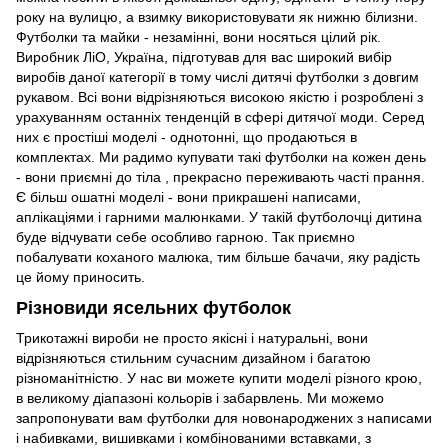
року на вулицю, а взимку використовувати як нижню білизни.
Футболки та майки - незамінні, вони носяться цілий рік.
Виробник ЛіО, Україна, підготував для вас широкий вибір
виробів даної категорії в тому числі дитячі футболки з довгим
рукавом. Всі вони відрізняються високою якістю і розроблені з
урахуванням останніх тенденцій в сфері дитячої моди. Серед
них є простіші моделі - однотонні, що продаються в
комплектах. Ми радимо купувати такі футболки на кожен день
- вони приємні до тіла , прекрасно переживають часті прання.
Є більш ошатні моделі - вони прикрашені написами,
аплікаціями і гарними малюнками. У такій футболочці дитина
буде відчувати себе особливо гарною. Так приємно
побалувати коханого малюка, тим більше бачачи, яку радість
це йому приносить.
Різновиди ясельних футболок
Трикотажні вироби не просто якісні і натуральні, вони
відрізняються стильним сучасним дизайном і багатою
різноманітністю. У нас ви можете купити моделі різного крою,
в великому діапазоні кольорів і забарвлень. Ми можемо
запропонувати вам футболки для новонароджених з написами
і набивками, вишивками і комбінованими вставками, з