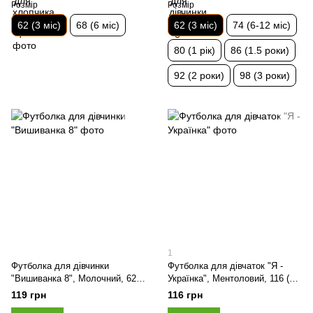
Розмір
Розмір
62 (3 міс)
68 (6 міс)
62 (3 міс)
74 (6-12 міс)
80 (1 рік)
86 (1.5 роки)
92 (2 роки)
98 (3 роки)
1
Футболка для дівчинки
Футболка для дівчаток "Я -
"Вишиванка 8", Молочний, 62
Українка", Ментоловий, 116 (6
(3 міс)
років)
119 грн
116 грн