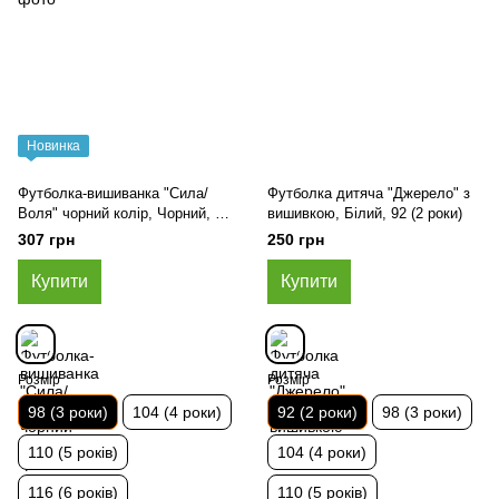
Новинка
Футболка-вишиванка "Сила/
Футболка дитяча "Джерело" з
Воля" чорний колір, Чорний, 98
вишивкою, Білий, 92 (2 роки)
(3 роки)
307 грн
250 грн
Купити
Купити
Розмір
Розмір
98 (3 роки)
104 (4 роки)
92 (2 роки)
98 (3 роки)
110 (5 років)
104 (4 роки)
116 (6 років)
110 (5 років)