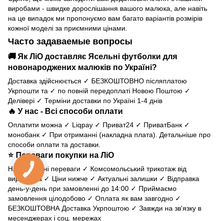
виробами - швидке дорослішання вашого малюка, але навіть
на це випадок ми пропонуємо вам багато варіантів розмірів
кожної моделі за приємними цінами.
Часто задаваемые вопросы
🚚 Як ЛіО доставляє Ясельні футболки для
новонароджених малюків по Україні?
Доставка здійснюється ✓ БЕЗКОШТОВНО післяплатою
Укрпошти та ✓ по повній передоплаті Новою Поштою ✓
Делівері ✓ Терміни доставки по Україні 1-4 днів
🔥 У нас - Всі способи оплати
Оплатити можна ✓ Liqpay ✓ Приват24 ✓ ПриватБанк ✓
монобанк ✓ При отриманні (накладна плата).
Детальніше про
способи оплати та доставки
.
⭐ Переваги покупки на ЛіО
Наші головні переваги ✓ Комсомольський трикотаж від
виробника ✓ Ціни нижче ✓ Актуальні залишки ✓ Відправка
день-у-день при замовленні до 14:00 ✓ Приймаємо
замовлення цілодобово ✓ Оплата як вам завгодно ✓
БЕЗКОШТОВНА Доставка Укрпоштою ✓ Завжди на зв'язку в
месенджерах і соц. мережах