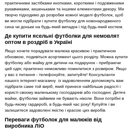
практичними застібками кнопками, короткими і подовженими
рукавчиками, кишеньками та іншими елементами декору. Ми
творчо підходимо до розробки кожної моделі футболок, щоб
ви могли підібрати і купити футболку для новонародженого
сина чи доньки на будь-який випадок і під будь-який костюм.
Де купити ясельні футболки для немовлят
оптом в роздріб в Україні
Якщо хочете порадувати малюка красивою і практичною
обновкою, подивіться асортимент цього розділу. Можна купити
футболку або майку для дитини на подарунок - прибраючи
цей одяг, практично неможливо помилитися з розміром. Якщо
у вас є питання - телефонуйте, запитуйте! Консультанти
нашого інтернет-магазину із задоволенням допоможуть вам
підібрати саме той виріб, який принесе найбільше радості і
користі своєму маленькому господареві або господині. Дитячі
майки, футболки зайвими не бувають ніколи. Вони потрібні в
будь-якому гардеробі, в будь-який час року! Купуйте і ви
залишитеся задоволені якістю і красою цих виробів.
Переваги футболок для малюків від
виробника ЛіО