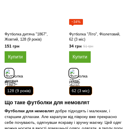
−34%
Футболка дитяча "1867",
Футболка "Літо", Фіолетовий,
Жовтий, 128 (9 років)
62 (3 міс)
151 грн
34 грн
51 грн
Купити
Купити
Розмір
Розмір
128 (9 років)
62 (3 міс)
Що таке футболки для немовлят
Футболки для немовлят
добре підходять і малюкам, і
старшим дітлахам. Але карапузи від півроку вже прекрасно
себе почувають, одягнувши яскраву і зручну маєчку. Цей одяг
можна носити в якості домашньої одягу, одягати в теплу пору