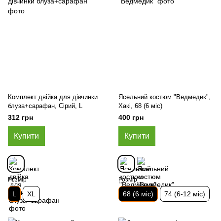
Комплект двійка для дівчинки
Ясельний костюм "Ведмедик",
блуза+сарафан, Сірий, L
Хакі, 68 (6 міс)
312 грн
400 грн
Купити
Купити
Розмір
Розмір
L
XL
68 (6 міс)
74 (6-12 міс)