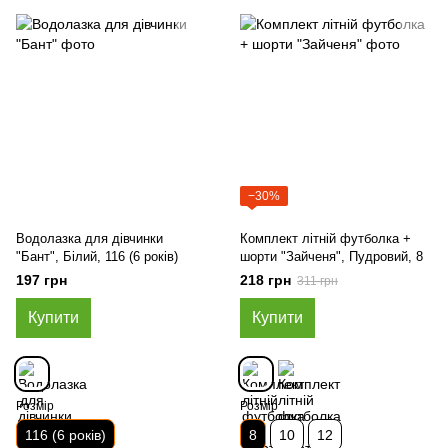
−30%
Водолазка для дівчинки
Комплект літній футболка +
"Бант", Білий, 116 (6 років)
шорти "Зайченя", Пудровий, 8
197 грн
218 грн
311 грн
Купити
Купити
Розмір
Розмір
116 (6 років)
8
10
12