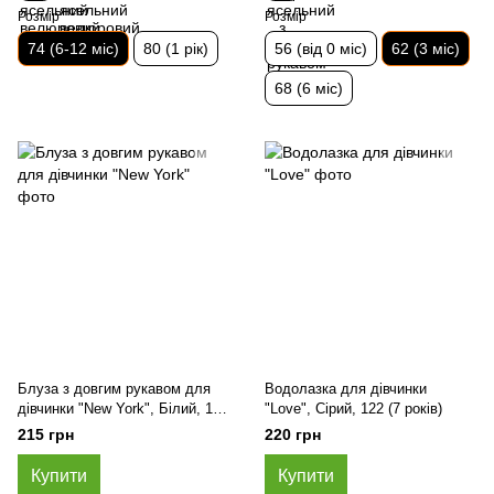
Розмір
Розмір
74 (6-12 міс)
80 (1 рік)
56 (від 0 міс)
62 (3 міс)
68 (6 міс)
Блуза з довгим рукавом для
Водолазка для дівчинки
дівчинки "New York", Білий, 110
"Love", Сірий, 122 (7 років)
(5 років)
215 грн
220 грн
Купити
Купити