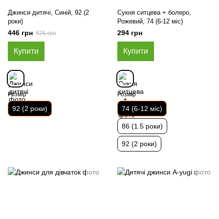
Джинси дитячі, Синій, 92 (2
Сукня ситцева + болеро,
роки)
Рожевий, 74 (6-12 міс)
446 грн
294 грн
525 грн
Купити
Купити
Розмір
Розмір
92 (2 роки)
74 (6-12 міс)
86 (1.5 роки)
92 (2 роки)