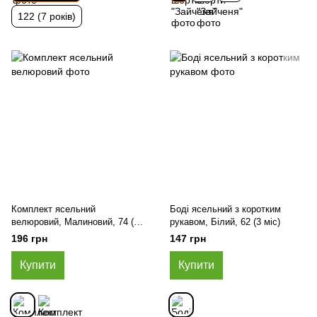
122 (7 років)
Комплект ясельний
Боді ясельний з коротким
велюровий, Малиновий, 74 (6-
рукавом, Білий, 62 (3 міс)
12 міс)
196 грн
147 грн
Купити
Купити