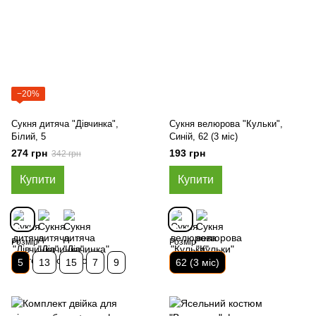
−20%
Сукня дитяча "Дівчинка",
Сукня велюрова "Кульки",
Білий, 5
Синій, 62 (3 міс)
274 грн
193 грн
342 грн
Купити
Купити
Розмір
Розмір
5
13
15
7
9
62 (3 міс)