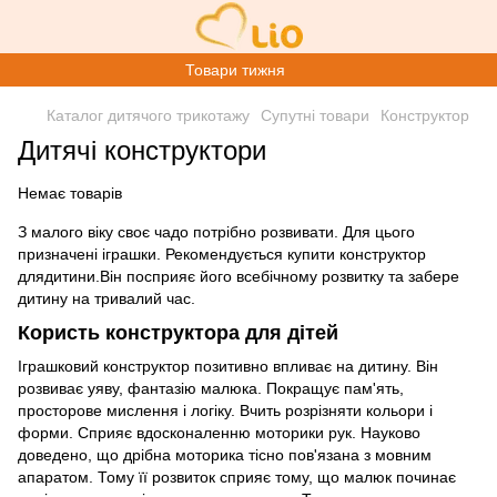
Товари тижня
Каталог дитячого трикотажу
Супутні товари
Конструктор
Дитячі конструктори
Немає товарів
З малого віку своє чадо потрібно розвивати. Для цього
призначені іграшки. Рекомендується купити конструктор
длядитини.Він посприяє його всебічному розвитку та забере
дитину на тривалий час.
Користь конструктора для дітей
Іграшковий конструктор позитивно впливає на дитину. Він
розвиває уяву, фантазію малюка. Покращує пам'ять,
просторове мислення і логіку. Вчить розрізняти кольори і
форми. Сприяє вдосконаленню моторики рук. Науково
доведено, що дрібна моторика тісно пов'язана з мовним
апаратом. Тому її розвиток сприяє тому, що малюк починає