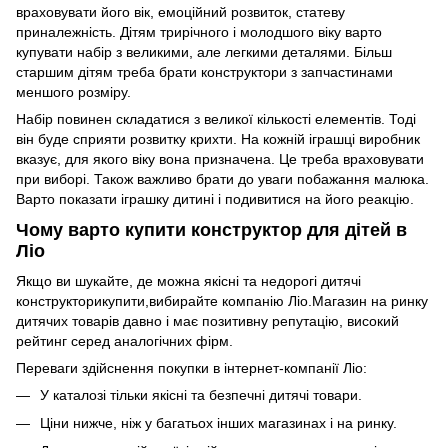
враховувати його вік, емоційний розвиток, статеву
приналежність. Дітям трирічного і молодшого віку варто
купувати набір з великими, але легкими деталями. Більш
старшим дітям треба брати конструктори з запчастинами
меншого розміру.
Набір повинен складатися з великої кількості елементів. Тоді
він буде сприяти розвитку крихти. На кожній іграшці виробник
вказує, для якого віку вона призначена. Це треба враховувати
при виборі. Також важливо брати до уваги побажання малюка.
Варто показати іграшку дитині і подивитися на його реакцію.
Чому варто купити конструктор для дітей в
Ліо
Якщо ви шукайте, де можна якісні та недорогі дитячі
конструкторикупити,вибирайте компанію Ліо.Магазин на ринку
дитячих товарів давно і має позитивну репутацію, високий
рейтинг серед аналогічних фірм.
Переваги здійснення покупки в інтернет-компанії Ліо:
У каталозі тільки якісні та безпечні дитячі товари.
Ціни нижче, ніж у багатьох інших магазинах і на ринку.