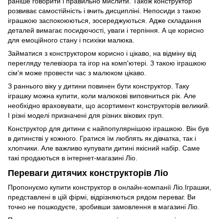
раніше говорити і правильно мислити. Також конструктор
розвиває самостійність і вчить дисципліні. Непосиди з такою
іграшкою заспокоюються, зосереджуються. Адже складання
деталей вимагає посидючості, уваги і терпіння. А це корисно
для емоційного стану і психіки малюка.
Займатися з конструктором корисно і цікаво, на відміну від
перегляду телевізора та ігор на комп'ютері. З такою іграшкою
сім'я може провести час з малюком цікаво.
З раннього віку у дитини повинен бути конструктор. Таку
іграшку можна купити, коли малюкові виповниться рік. Але
необхідно враховувати, що асортимент конструкторів великий.
І різні моделі призначені для різних вікових груп.
Конструктор для дитини є найпопулярнішою іграшкою. Він був
в дитинстві у кожного. Гратися їм люблять як дівчатка, так і
хлопчики. Але важливо купувати дитині якісний набір. Саме
такі продаються в інтернет-магазині Ліо.
Переваги дитячих конструкторів Ліо
Пропонуємо купити конструктор в онлайн-компанії Ліо.Іграшки,
представлені в цій фірмі, відрізняються рядом переваг. Ви
точно не пошкодуєте, зробивши замовлення в магазині Ліо.