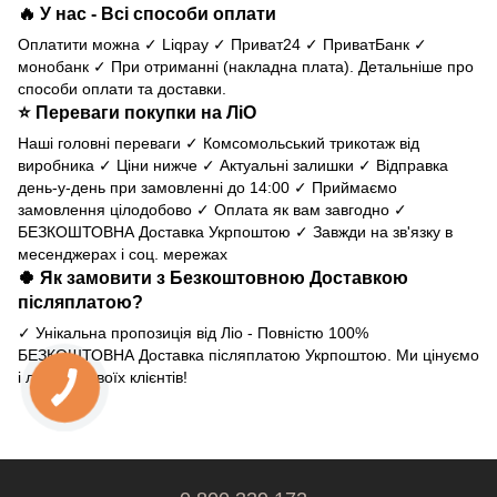
🔥 У нас - Всі способи оплати
Оплатити можна ✓ Liqpay ✓ Приват24 ✓ ПриватБанк ✓
монобанк ✓ При отриманні (накладна плата).
Детальніше про
способи оплати та доставки
.
⭐ Переваги покупки на ЛіО
Наші головні переваги ✓ Комсомольський трикотаж від
виробника ✓ Ціни нижче ✓ Актуальні залишки ✓ Відправка
день-у-день при замовленні до 14:00 ✓ Приймаємо
замовлення цілодобово ✓ Оплата як вам завгодно ✓
БЕЗКОШТОВНА Доставка Укрпоштою ✓ Завжди на зв'язку в
месенджерах і соц. мережах
🍀 Як замовити з Безкоштовною Доставкою
післяплатою?
✓ Унікальна пропозиція від Ліо - Повністю 100%
БЕЗКОШТОВНА Доставка післяплатою Укрпоштою. Ми цінуємо
і любимо своїх клієнтів!