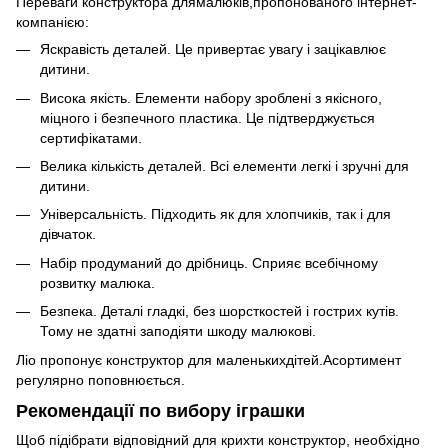
Переваги конструктора длямалюків,пропонованого інтернет-
компанією:
Яскравість деталей. Це привертає увагу і зацікавлює
дитини.
Висока якість. Елементи набору зроблені з якісного,
міцного і безпечного пластика. Це підтверджується
сертифікатами.
Велика кількість деталей. Всі елементи легкі і зручні для
дитини.
Універсальність. Підходить як для хлопчиків, так і для
дівчаток.
Набір продуманий до дрібниць. Сприяє всебічному
розвитку малюка.
Безпека. Деталі гладкі, без шорсткостей і гострих кутів.
Тому не здатні заподіяти шкоду малюкові.
Ліо пропонує конструктор для маленькихдітей.Асортимент
регулярно поповнюється.
Рекомендації по вибору іграшки
Щоб підібрати відповідний для крихти конструктор, необхідно