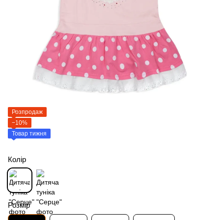
Розпродаж
−10%
Товар тижня
Колір
Розмір