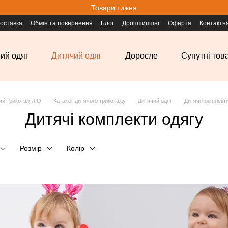
Товари тижня
доставка
Обмін та повернення
Блог
Дропшиппінг
Оферта
Контактн
ий одяг
Дитячий одяг
Доросле
Супутні тов
ий трикотаж ЛІО
Каталог дитячого трикотажу
Дитячий одяг
Дитячі комплект
Дитячі комплекти одягу
Розмір
Колір