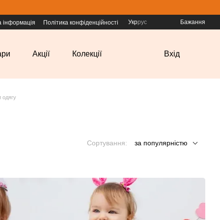
Укр
рус
Бажання
а інформація
Політика конфіденційності
ари
Акції
Колекції
Вхід
и одягу
Сортування:
за популярністю