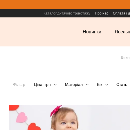
Перейти до основного контенту
Каталог дитячого трикотажу
Про нас
Оплата і 
Новинки
Ясельн
Дитяч
Фільтр
Ціна, грн
Матеріал
Вік
Стать