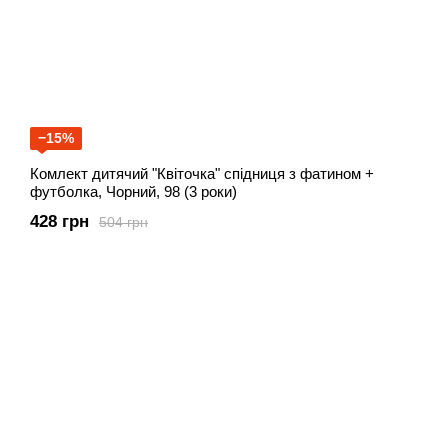
−15%
Комлект дитячий "Квіточка" спідниця з фатином +
футболка, Чорний, 98 (3 роки)
428 грн
504 грн