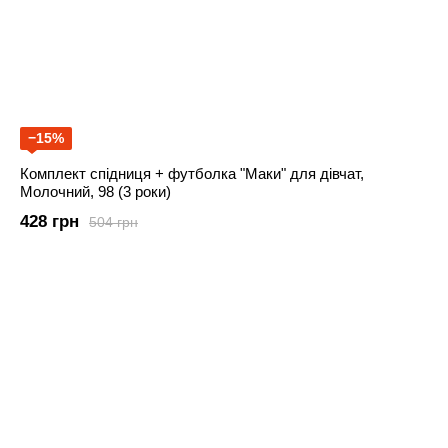
−15%
Комплект спідниця + футболка "Маки" для дівчат,
Молочний, 98 (3 роки)
428 грн
504 грн