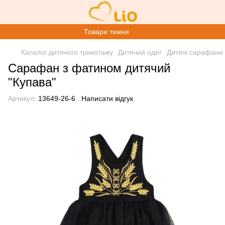
Товари тижня
Каталог дитячого трикотажу
Дитячий одяг
Дитячі сарафани
Сарафан з фатином дитячий
"Купава"
Артикул:
13649-26-6
Написати відгук