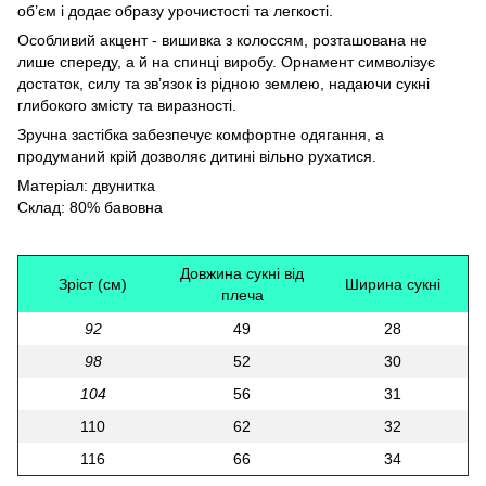
об’єм і додає образу урочистості та легкості.
Особливий акцент - вишивка з колоссям, розташована не
лише спереду, а й на спинці виробу. Орнамент символізує
достаток, силу та зв’язок із рідною землею, надаючи сукні
глибокого змісту та виразності.
Зручна застібка забезпечує комфортне одягання, а
продуманий крій дозволяє дитині вільно рухатися.
Матеріал: двунитка
Склад: 80% бавовна
Довжина сукні від
Зріст (см)
Ширина сукні
плеча
92
49
28
98
52
30
104
56
31
110
62
32
116
66
34