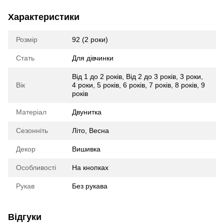
Характеристики
Розмір
92 (2 роки)
Стать
Для дівчинки
Від 1 до 2 років
,
Від 2 до 3 років
,
3 роки
,
Вік
4 роки
,
5 років
,
6 років
,
7 років
,
8 років
,
9
років
Матеріал
Двунитка
Сезонніть
Літо
,
Весна
Декор
Вишивка
Особливості
На кнопках
Рукав
Без рукава
Відгуки