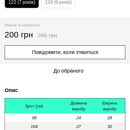
122 (7 років)
128 (9 років)
Немає в наявності
200 грн
286 грн
Повідомити, коли з'явиться
До обраного
Опис
Довжина
Ширина
Зріст (см)
виробу
виробу
98
24
28
104
27
30