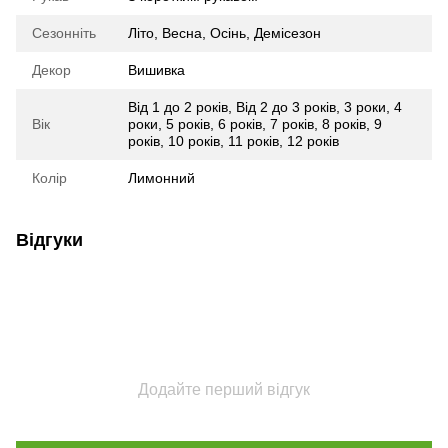
Сезонніть
Літо
,
Весна
,
Осінь
,
Демісезон
Декор
Вишивка
Від 1 до 2 років
,
Від 2 до 3 років
,
3 роки
,
4
Вік
роки
,
5 років
,
6 років
,
7 років
,
8 років
,
9
років
,
10 років
,
11 років
,
12 років
Колір
Лимонний
Відгуки
Додайте перший відгук