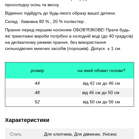
прохолодну осінь та весну.
Відмінно підійдуть до будь-якого образу вашої дитини.
Склад : бавовна 80 % , 20 % поліестер .
Прання перед першим носінням ОБОВ'ЯЗКОВЕ! Прати будь-
які трикотажні вироби потрібно в холодній воді (до 40 градусів)
на делікатному режимі прання, без використання
сильнодіючих миючих засобів (порошків). Допуск ± 1 см.
розмір
на який обхват голови?
44
від 42 см до 46 см
48
від 46 см до 50 см
52
від 50 см до 56 см
Характеристики
Стать
Для хлопчика
,
Для дівчинки
,
Унісекс