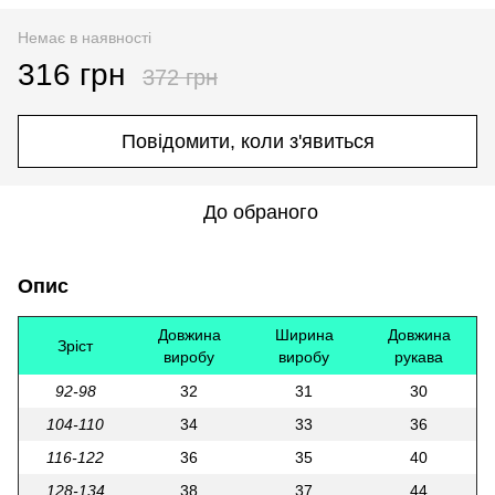
Немає в наявності
316 грн
372 грн
Повідомити, коли з'явиться
До обраного
Опис
Довжина
Ширина
Довжина
Зріст
виробу
виробу
рукава
92-98
32
31
30
104-110
34
33
36
116-122
36
35
40
128-134
38
37
44