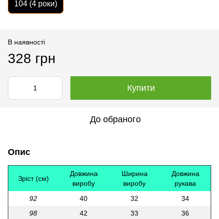
104 (4 роки)
В наявності
328 грн
Купити
До обраного
Опис
Довжина
Ширина
Довжина
Зріст (см)
виробу
виробу
рукава
92
40
32
34
98
42
33
36