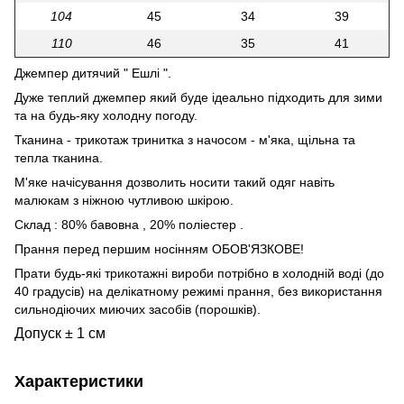
104
45
34
39
110
46
35
41
Джемпер дитячий " Ешлі ".
Дуже теплий джемпер який буде ідеально підходить для зими
та на будь-яку холодну погоду.
Тканина - трикотаж тринитка з начосом - м'яка, щільна та
тепла тканина.
М'яке начісування дозволить носити такий одяг навіть
малюкам з ніжною чутливою шкірою.
Склад : 80% бавовна , 20% поліестер .
Прання перед першим носінням ОБОВ'ЯЗКОВЕ!
Прати будь-які трикотажні вироби потрібно в холодній воді (до
40 градусів) на делікатному режимі прання, без використання
сильнодіючих миючих засобів (порошків).
Допуск ± 1 см
Характеристики