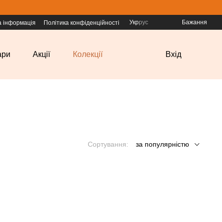
Укр
рус
Бажання
а інформація
Політика конфіденційності
ари
Акції
Колекції
Вхід
Сортування:
за популярністю