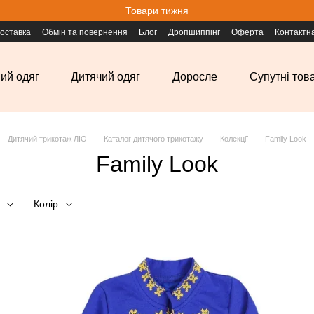
Товари тижня
доставка
Обмін та повернення
Блог
Дропшиппінг
Оферта
Контактн
ий одяг
Дитячий одяг
Доросле
Супутні тов
Дитячий трикотаж ЛІО
Каталог дитячого трикотажу
Колекції
Family Look
Family Look
Колір