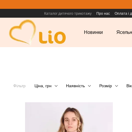
Перейти до основного контенту
Каталог дитячого трикотажу
Про нас
Оплата і 
Новинки
Ясельн
Фільтр
Ціна, грн
Наявність
Розмір
Вік