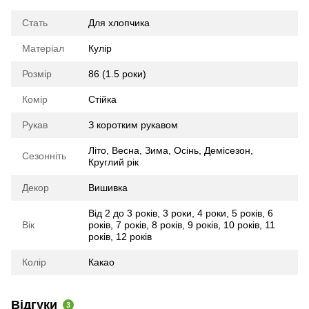
Стать
Для хлопчика
Матеріал
Кулір
Розмір
86 (1.5 роки)
Комір
Стійка
Рукав
З коротким рукавом
Літо
,
Весна
,
Зима
,
Осінь
,
Демісезон
,
Сезонніть
Круглий рік
Декор
Вишивка
Від 2 до 3 років
,
3 роки
,
4 роки
,
5 років
,
6
Вік
років
,
7 років
,
8 років
,
9 років
,
10 років
,
11
років
,
12 років
Колір
Какао
Відгуки
3