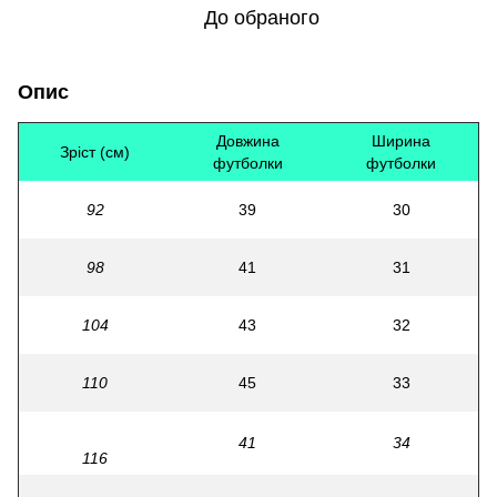
До обраного
Опис
Довжина
Ширина
Зріст (см)
футболки
футболки
92
39
30
98
41
31
104
43
32
110
45
33
41
34
116