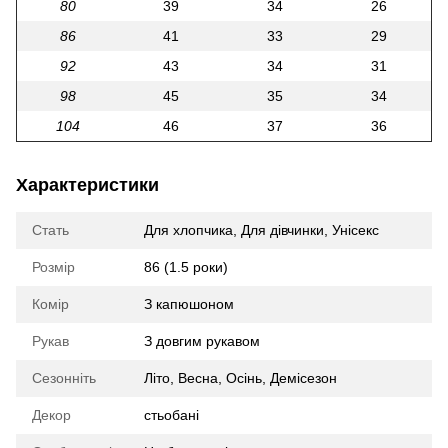
80
39
34
26
86
41
33
29
92
43
34
31
98
45
35
34
104
46
37
36
Характеристики
Стать
Для хлопчика
,
Для дівчинки
,
Унісекс
Розмір
86 (1.5 роки)
Комір
З капюшоном
Рукав
З довгим рукавом
Сезонніть
Літо
,
Весна
,
Осінь
,
Демісезон
Декор
стьобані