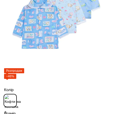
Розпродаж
−46%
Колір
Розмір