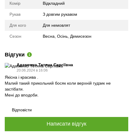
Комір
Відкладний
Рукав
З довгим рукавом
Для кого
Для немовлят
Сезон
Весна, Осінь, Демисезон
Відгуки
1
Адаменко Тетяна Сергіївна
20.06.2024 в 16:06
Якісна і красива .
Малий такий прикольний босяк коли верхній гудзик не
застібати.
Мені до вподоби.
Відповісти
Написати відгук