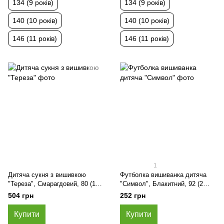
134 (9 років)
134 (9 років)
140 (10 років)
140 (10 років)
146 (11 років)
146 (11 років)
1
Дитяча сукня з вишивкою
Футболка вишиванка дитяча
"Тереза", Смарагдовий, 80 (1
"Символ", Блакитний, 92 (2
рік)
роки)
504 грн
252 грн
Купити
Купити