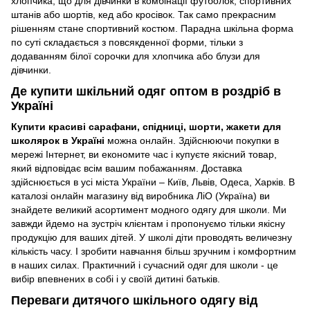
хлопчика, що для дівчинки в комбінації футболок, спортивних
штанів або шортів, кед або кросівок. Так само прекрасним
рішенням стане спортивний костюм. Парадна шкільна форма
по суті складається з повсякденної форми, тільки з
додаванням білої сорочки для хлопчика або блузи для
дівчинки.
Де купити шкільний одяг оптом в роздріб в
Україні
Купити красиві сарафани, спідниці, шорти, жакети для
школярок в Україні
можна онлайн. Здійснюючи покупки в
мережі Інтернет, ви економите час і купуєте якісний товар,
який відповідає всім вашим побажанням. Доставка
здійснюється в усі міста України – Київ, Львів, Одеса, Харків. В
каталозі онлайн магазину від виробника ЛіО (Україна) ви
знайдете великий асортимент модного одягу для школи. Ми
завжди йдемо на зустріч клієнтам і пропонуємо тільки якісну
продукцію для ваших дітей. У школі діти проводять величезну
кількість часу. І зробити навчання більш зручним і комфортним
в наших силах. Практичний і сучасний одяг для школи - це
вибір впевнених в собі і у своїй дитині батьків.
Переваги дитячого шкільного одягу від