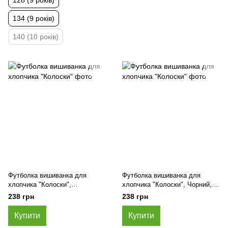
128 (9 років)
134 (9 років)
140 (10 років)
Футболка вишиванка для
Футболка вишиванка для
хлопчика "Колоски",
хлопчика "Колоски", Чорний,
Ізумрудний, 92 (2 роки)
92 (2 роки)
238 грн
238 грн
Купити
Купити