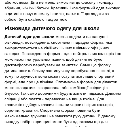
або костюма. Діти не менш вимогливі до фасону і кольору
вбрання, ніж їхні батьки. Красивий і комфортний одяг виховує
в дитині з почуття смаку і стилю, навчить її доглядати за
собою, бути охайною і акуратною.
Різновиди дитячого одягу для школи
Дитячий одяг для школи
можна поділити на наступні
різновиди: повсякденна, спортивна і парадна форма, яка
використовується на лінійках і інших шкільних офіційних
заходах. Повсякденна форма - одяг нейтральних кольорів і по
можливості натуральних тканин, щоб дитині не було
дискомфортно перебувати на заняттях. Саме цю форму
дитина носить більшу частину часу перебування в школі, а
тому по зручності вона може поступатися лише спортивній
формі, але про це пізніше. Оптимальна форма для дівчаток
може складатися з сарафана, або комбінації спідниці з
блузою. Так само доречними будуть жилети, піджаки. Довжина
спідниці або плаття - переважно не вище коліна. Для
хлопчиків підійдуть класичні штани чорних і сірих кольорів,
сорочки, краватки. Спортивна форма повинна бути
максимально зручною і не заважати руху дитини. В даному
випадку набір в принципі може бути однаковим що для