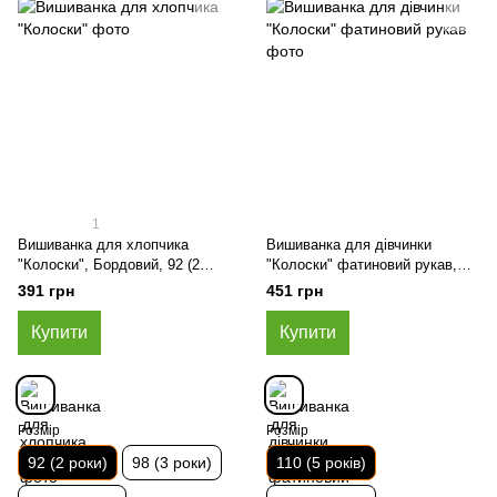
1
Вишиванка для хлопчика
Вишиванка для дівчинки
"Колоски", Бордовий, 92 (2
"Колоски" фатиновий рукав,
роки)
Чорний, 110 (5 років)
391 грн
451 грн
Купити
Купити
Розмір
Розмір
92 (2 роки)
98 (3 роки)
110 (5 років)