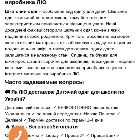
виробника ЛіО
Шкільний одяг
– особливий вид одягу для дітей. Шкільний
одяг схильний до пошкоджень, тому його якісним
характеристикам приділяється підвищена увага. Наші
досвідчені фахівці створили шкільний одяг, кожен з яких
наділений своєю родзинкою. Крім того, абсолютно всі моделі
зшиті з якісних матеріалів, які забезпечують відсутність різних
подразнень на шкірі, а також дозволяють одягу довго
залишатися в належному стані. Спідниці та блузки для
школярок, штани і сорочки для школярів, повсякденні і нарядні
костюми - все це можна замовити за привабливою ціною в
інтернет-магазині від виробника ЛіО.
Часто задаваемые вопросы
🚚 Як ЛіО доставляє Дитячий одяг для школи по
Україні?
Доставка здійснюється ✓ БЕЗКОШТОВНО післяплатою
Укрпошти та ✓ по повній передоплаті Новою Поштою ✓
Делівері ✓ Терміни доставки по Україні 1-4 днів
🔥 У нас - Всі способи оплати
Оплатити можна ✓ Liqpay ✓ Приват24 ✓ ПриватБанк ✓