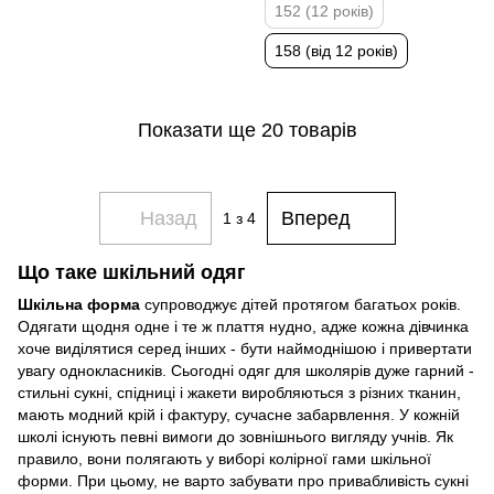
152 (12 років)
158 (від 12 років)
Показати ще 20 товарів
Назад
Вперед
1
з 4
Що таке шкільний одяг
Шкільна форма
супроводжує дітей протягом багатьох років.
Одягати щодня одне і те ж плаття нудно, адже кожна дівчинка
хоче виділятися серед інших - бути наймоднішою і привертати
увагу однокласників. Сьогодні одяг для школярів дуже гарний -
стильні сукні, спідниці і жакети виробляються з різних тканин,
мають модний крій і фактуру, сучасне забарвлення. У кожній
школі існують певні вимоги до зовнішнього вигляду учнів. Як
правило, вони полягають у виборі колірної гами шкільної
форми. При цьому, не варто забувати про привабливість сукні