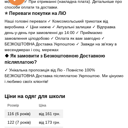
монобанк ✓ При отриманні (накладна плата).
Детальніше про
способи оплати та доставки
.
⭐ Переваги покупки на ЛіО
Наші головні переваги ✓ Комсомольський трикотаж від
виробника ✓ Ціни нижче ✓ Актуальні залишки ✓ Відправка
день-у-день при замовленні до 14:00 ✓ Приймаємо
замовлення цілодобово ✓ Оплата як вам завгодно ✓
БЕЗКОШТОВНА Доставка Укрпоштою ✓ Завжди на зв'язку в
месенджерах і соц. мережах
🍀 Як замовити з Безкоштовною Доставкою
післяплатою?
✓ Унікальна пропозиція від Ліо - Повністю 100%
БЕЗКОШТОВНА Доставка післяплатою Укрпоштою. Ми цінуємо
і любимо своїх клієнтів!
Ціни на одяг для школи
Розмір
Ціна
116 (6 років)
від 161 грн.
122 (7 років)
від 173 грн.