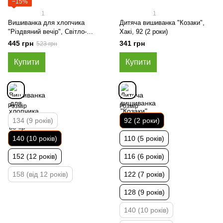
−15%
1
1
Вишиванка для хлопчика
Дитяча вишиванка "Козаки",
"Різдвяний вечір", Світло-
Хакі, 92 (2 роки)
сірий, 140 (10 років)
445 грн
341 грн
523 грн
Купити
Купити
Розмір
Розмір
134 (9 років)
92 (2 роки)
140 (10 років)
110 (5 років)
152 (12 років)
116 (6 років)
158 (від 12 років)
122 (7 років)
128 (9 років)
140 (10 років)