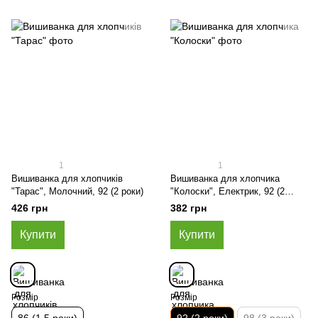
1
1
Вишиванка для хлопчиків
Вишиванка для хлопчика
"Тарас", Молочний, 92 (2 роки)
"Колоски", Електрик, 92 (2
роки)
426 грн
382 грн
Купити
Купити
Розмір
Розмір