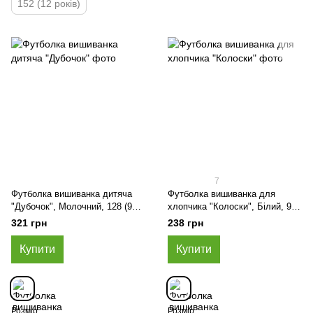
152 (12 років)
7
Футболка вишиванка дитяча
Футболка вишиванка для
"Дубочок", Молочний, 128 (9
хлопчика "Колоски", Білий, 92
років)
(2 роки)
321 грн
238 грн
Купити
Купити
Розмір
Розмір