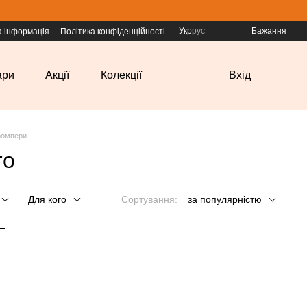
Укр
рус
Бажання
а інформація
Політика конфіденційності
ари
Акції
Колекції
Вхід
ромпери
то
Для кого
Сортування:
за популярністю
н