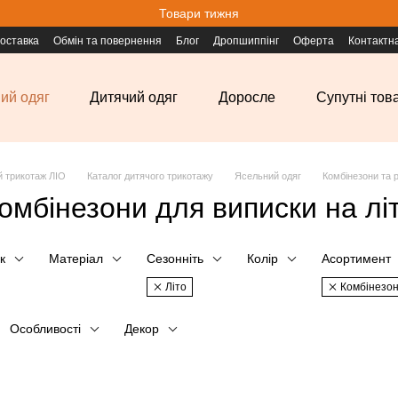
Товари тижня
доставка
Обмін та повернення
Блог
Дропшиппінг
Оферта
Контактн
ий одяг
Дитячий одяг
Доросле
Супутні тов
й трикотаж ЛІО
Каталог дитячого трикотажу
Ясельний одяг
Комбінезони та 
омбінезони для виписки на лі
к
Матеріал
Сезонніть
Колір
Асортимент
Літо
Комбінезо
Особливості
Декор