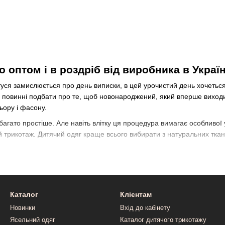
 оптом і в роздріб від виробника в Україн
туся замислюється про день виписки, в цей урочистий день хочетьс
и повинні подбати про те, щоб новонароджений, який вперше виход
ьору і фасону.
агато простіше. Але навіть влітку ця процедура вимагає особливої у
ей трикотаж. Дитячий одяг краще всього вибирати з натуральних тка
 не пітніє.
Каталог
Клієнтам
Новинки
Вхід до кабінету
Ясельний одяг
Каталог дитячого трикотажу