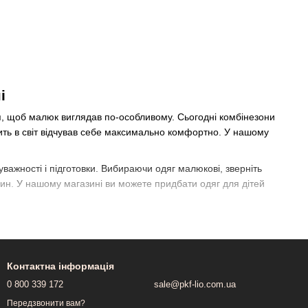
і
я, щоб малюк виглядав по-особливому. Сьогодні комбінезони
ить в світ відчував себе максимально комфортно. У нашому
важності і підготовки. Вибираючи одяг малюкові, зверніть
нин. У нашому магазині ви можете придбати одяг для дітей
Контактна інформація
0 800 339 172
sale@pkf-lio.com.ua
Передзвонити вам?