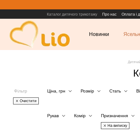
Перейти до основного контенту
Каталог дитячого трикотажу
Про нас
Оплата і 
Новинки
Ясельн
Дитячи
К
Фільтр
Ціна, грн
Розмір
Стать
Ві
Очистити
Рукав
Комір
Призначення
На виписку