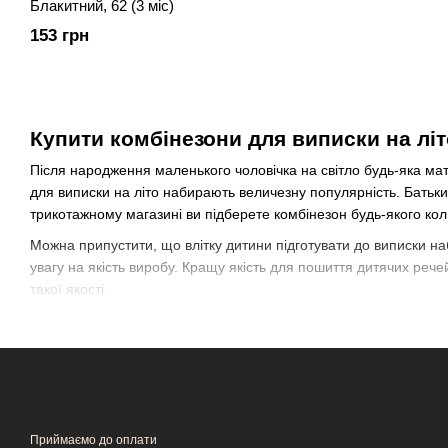
Блакитний, 62 (3 міс)
153 грн
Купити комбінезони для виписки на літо
Після народження маленького чоловічка на світло будь-яка ма
для виписки на літо набирають величезну популярність. Батьк
трикотажному магазині ви підберете комбінезон будь-якого кол
Можна припустити, що влітку дитини підготувати до виписки наб
увагу на якість виробу. Кращу якість для пошиття дитячих реч
такої якості.
Плюси трикотажного матеріалу:
Матеріал такої якості повітропроникний. Тіло дитини дихає і
Відмінні теплоізоляційні властивості.
Завдяки натуральним волокнам одяг не електризується ;.
Повністю прилягає до тіла, що не обмежує рух.
Приймаємо до оплати