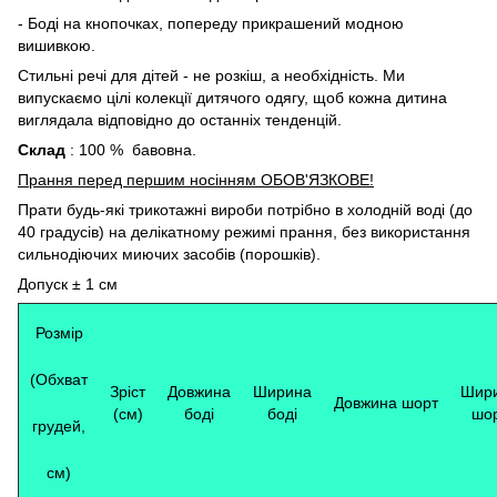
- Боді на кнопочках, попереду прикрашений модною
вишивкою.
Стильні речі для дітей - не розкіш, а необхідність. Ми
випускаємо цілі колекції дитячого одягу, щоб кожна дитина
виглядала відповідно до останніх тенденцій.
Склад
: 100 % бавовна.
Прання перед першим носінням ОБОВ'ЯЗКОВЕ!
Прати будь-які трикотажні вироби потрібно в холодній воді (до
40 градусів) на делікатному режимі прання, без використання
сильнодіючих миючих засобів (порошків).
Допуск ± 1 см
Розмір
(Обхват
Зріст
Довжина
Ширина
Шир
Довжина шорт
(см)
боді
боді
шо
грудей,
см)