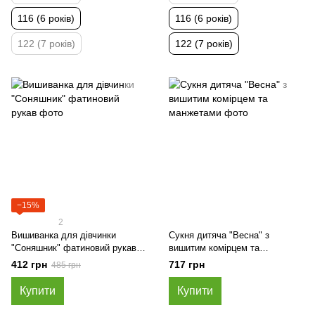
116 (6 років)
116 (6 років)
122 (7 років)
122 (7 років)
−15%
2
Вишиванка для дівчинки
Сукня дитяча "Весна" з
"Соняшник" фатиновий рукав,
вишитим комірцем та
Жовтий, 116 (6 років)
манжетами, Молочний, 98 (3
412 грн
717 грн
485 грн
роки)
Купити
Купити