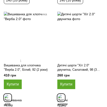
140 (10 років)
140 (10 років)
1
Вишиванка для хлопчика
Дитячі шорти "Хіт 2.0"
"Верба 2.0", Білий, 92 (2 роки)
двунитка, Салатовий, 98 (3
роки)
410 грн
260 грн
Купити
Купити
Розмір
Розмір