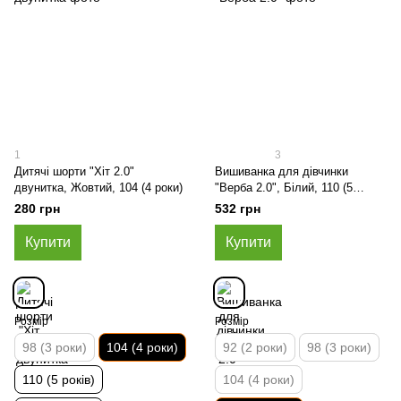
1
3
Дитячі шорти "Хіт 2.0"
Вишиванка для дівчинки
двунитка, Жовтий, 104 (4 роки)
"Верба 2.0", Білий, 110 (5
років)
280 грн
532 грн
Купити
Купити
Розмір
Розмір
98 (3 роки)
104 (4 роки)
92 (2 роки)
98 (3 роки)
110 (5 років)
104 (4 роки)