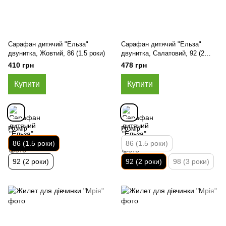
Сарафан дитячий "Ельза"
Сарафан дитячий "Ельза"
двунитка, Жовтий, 86 (1.5 роки)
двунитка, Салатовий, 92 (2
роки)
410 грн
478 грн
Купити
Купити
Розмір
Розмір
86 (1.5 роки)
86 (1.5 роки)
92 (2 роки)
92 (2 роки)
98 (3 роки)