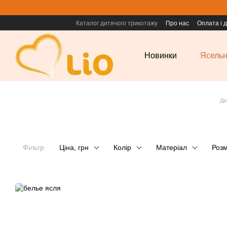
Перейти до основного контенту
Каталог дитячого трикотажу
Про нас
Оплата і 
Новинки
Ясельн
Ди
Фільтр
Ціна, грн
Колір
Матеріал
Розм