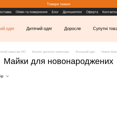
Товари тижня
доставка
Обмін та повернення
Блог
Дропшиппінг
Оферта
Контактн
ий одяг
Дитячий одяг
Доросле
Супутні тов
тячий трикотаж ЛІО
Каталог дитячого трикотажу
Ясельний одяг
Нижня біли
Майки для новонароджених
ір