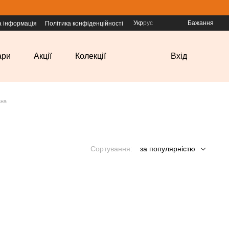
Укр
рус
Бажання
а інформація
Політика конфіденційності
ари
Акції
Колекції
Вхід
зна
Сортування:
за популярністю