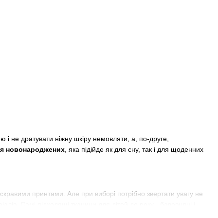
і не дратувати ніжну шкіру немовляти, а, по-друге,
ля новонароджених
, яка підійде як для сну, так і для щоденних
яскравими принтами. Але при виборі потрібно звертати увагу не
ріалів. Самі підходящі тканини для дітей до року - бавовняні і