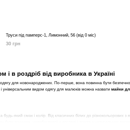
Труси під памперс-1, Лимонний, 56 (від 0 міс)
30 грн
 і в роздріб від виробника в Україні
 одягу для новонароджених. По-перше, вона повинна бути безпечною 
м і універсальним видом одягу для малюків можна назвати
майки д
удь-який смак і колір. Від класичних білих до різнокольорових з 
нен бути зручним, невибагливої ​​у догляді і зшита з натуральних мате