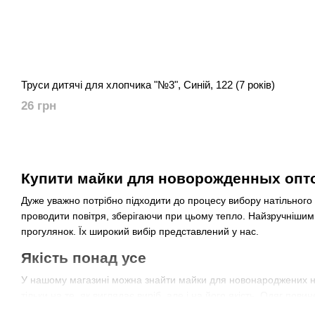
Труси дитячі для хлопчика "№3", Синій, 122 (7 років)
26 грн
Купити майки для новорожденных оптом
Дуже уважно потрібно підходити до процесу вибору натільного
проводити повітря, зберігаючи при цьому тепло. Найзручніши
прогулянок. Їх широкий вибір представлений у нас.
Якість понад усе
У нашому магазині можна знайти майки для новонароджених на б
тільки на те, як виглядає виріб, але і на його якість. Одяг пови
трикотаж (інтерлок, кулірка, рібана).