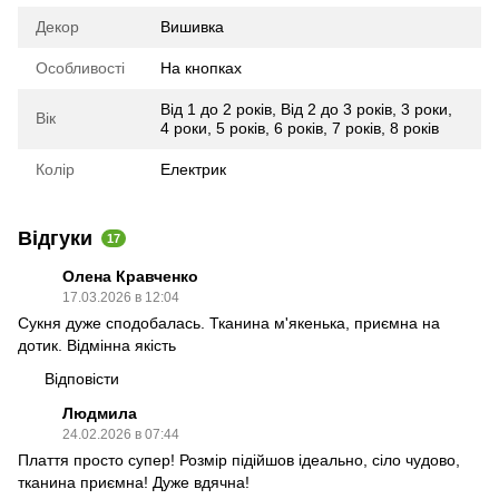
Декор
Вишивка
Особливості
На кнопках
Від 1 до 2 років
,
Від 2 до 3 років
,
3 роки
,
Вік
4 роки
,
5 років
,
6 років
,
7 років
,
8 років
Колір
Електрик
Відгуки
17
Олена Кравченко
17.03.2026 в 12:04
Сукня дуже сподобалась. Тканина м'якенька, приємна на
дотик. Відмінна якість
Відповісти
Людмила
24.02.2026 в 07:44
Плаття просто супер! Розмір підійшов ідеально, сіло чудово,
тканина приємна! Дуже вдячна!