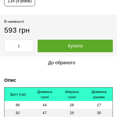
134 (9 років)
В наявності
593 грн
Купити
До обраного
Опис
Довжина
Ширина
Довжина
Зріст (см)
сукні
сукні
рукава
86
44
28
27
92
47
29
30