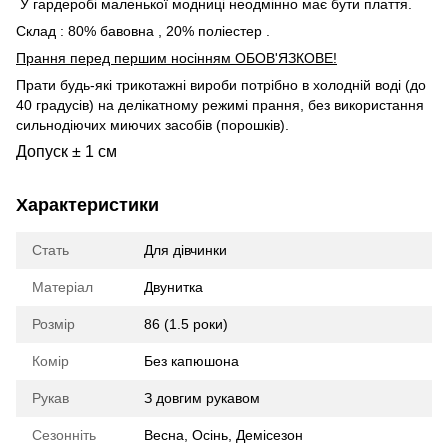
У гардеробі маленької модниці неодмінно має бути плаття.
Склад : 80% бавовна , 20% поліестер .
Прання перед першим носінням ОБОВ'ЯЗКОВЕ!
Прати будь-які трикотажні вироби потрібно в холодній воді (до
40 градусів) на делікатному режимі прання, без використання
сильнодіючих миючих засобів (порошків).
Допуск ± 1 см
Характеристики
Стать
Для дівчинки
Матеріал
Двунитка
Розмір
86 (1.5 роки)
Комір
Без капюшона
Рукав
З довгим рукавом
Сезонніть
Весна
,
Осінь
,
Демісезон