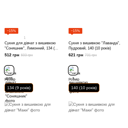
−15%
−15%
1
Сукня для дівчат з вишивкою
Сукня з вишивкою "Лаванда",
"Соняшник", Лимонний, 134 (9
Пудровий, 140 (10 років)
років)
512 грн
621 грн
603 грн
731 грн
Розмір
Розмір
134 (9 років)
140 (10 років)