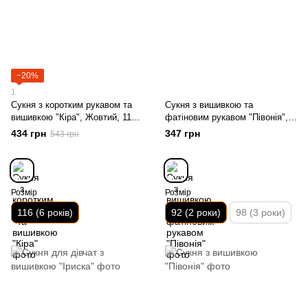
−20%
1
Сукня з коротким рукавом та
Сукня з вишивкою та
вишивкою "Кіра", Жовтий, 116
фатіновим рукавом "Півонія",
(6 років)
Лавандовий, 92 (2 роки)
434 грн
347 грн
543 грн
Розмір
Розмір
116 (6 років)
92 (2 роки)
98 (3 роки)