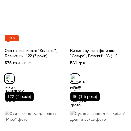
−20%
1
1
Сукня з вишивкою "Колоски",
Вишита сукня з фатином
Блакитний, 122 (7 років)
"Сакура", Рожевий, 86 (1.5
роки)
575 грн
561 грн
719 грн
Розмір
Розмір
122 (7 років)
86 (1.5 роки)