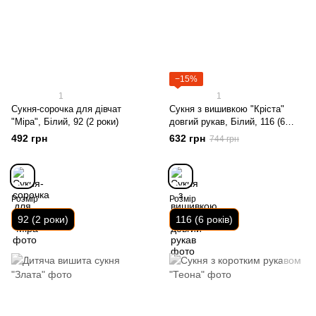
−15%
1
1
Сукня-сорочка для дівчат
Сукня з вишивкою "Кріста"
"Міра", Білий, 92 (2 роки)
довгий рукав, Білий, 116 (6
років)
492 грн
632 грн
744 грн
Розмір
Розмір
92 (2 роки)
116 (6 років)