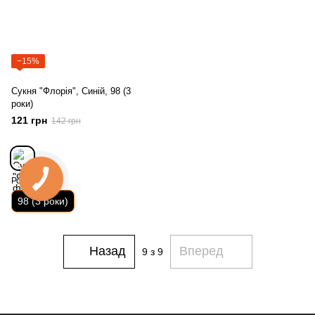
−15%
Сукня "Флорія", Синій, 98 (3
роки)
121 грн
142 грн
Розмір
98 (3 роки)
Назад
Вперед
9
з 9