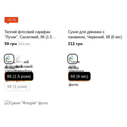
−61%
Теплий флісовий сарафан
Сукня для дівчинки з
"Лучик", Салатовий, 86 (1.5
панамкою, Червоний, 68 (6 міс)
роки)
59 грн
212 грн
151 грн
Розмір
Розмір
86 (1.5 роки)
68 (6 міс)
98 (3 роки)