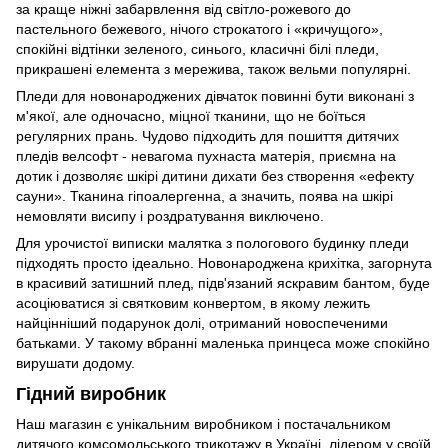
за краще ніжні забарвлення від світло-рожевого до
пастельного бежевого, нічого строкатого і «кричущого»,
спокійні відтінки зеленого, синього, класичні білі пледи,
прикрашені елемента з мережива, також вельми популярні.
Пледи для новонароджених дівчаток повинні бути виконані з
м'якої, але одночасно, міцної тканини, що не боїться
регулярних прань. Чудово підходить для пошиття дитячих
пледів велсофт - невагома пухнаста матерія, приємна на
дотик і дозволяє шкірі дитини дихати без створення «ефекту
сауни». Тканина гіпоалергенна, а значить, поява на шкірі
немовляти висипу і роздратування виключено.
Для урочистої виписки малятка з пологового будинку пледи
підходять просто ідеально. Новонароджена крихітка, загорнута
в красивий затишний плед, підв'язаний яскравим бантом, буде
асоціюватися зі святковим конвертом, в якому лежить
найцінніший подарунок долі, отриманий новоспеченими
батьками. У такому вбранні маленька принцеса може спокійно
вирушати додому.
Гідний виробник
Наш магазин є унікальним виробником і постачальником
дитячого комсомольського трикотажу в Україні, лідером у своїй