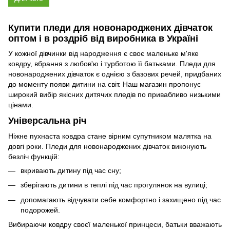
Купити пледи для новонароджених дівчаток
оптом і в роздріб від виробника в Україні
У кожної дівчинки від народження є своє маленьке м'яке
ковдру, вбрання з любов'ю і турботою її батьками. Пледи для
новонароджених дівчаток є однією з базових речей, придбаних
до моменту появи дитини на світ. Наш магазин пропонує
широкий вибір якісних дитячих пледів по привабливо низькими
цінами.
Універсальна річ
Ніжне пухнаста ковдра стане вірним супутником малятка на
довгі роки. Пледи для новонароджених дівчаток виконують
безліч функцій:
вкривають дитину під час сну;
зберігають дитини в теплі під час прогулянок на вулиці;
допомагають відчувати себе комфортно і захищено під час
подорожей.
Вибираючи ковдру своєї маленької принцеси, батьки вважають