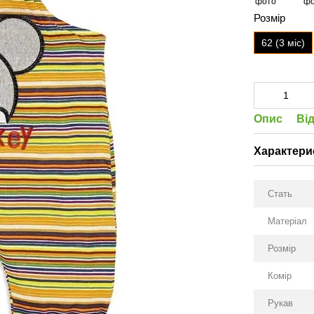
Розмір
62 (3 міс)
Опис
Ві
Характери
Стать
Матеріал
Розмір
Комір
Рукав