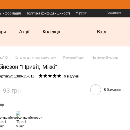
Укр
рус
Бажання
а інформація
Політика конфіденційності
ари
Акції
Колекції
Вхід
ж ЛІО
Каталог дитячого трикотажу
Ясельний одяг
Напівкомбінезони
незон "Привіт, Міккі"
Артикул: 1389-15-011
9 відгуків
93 грн
В бажання
лір