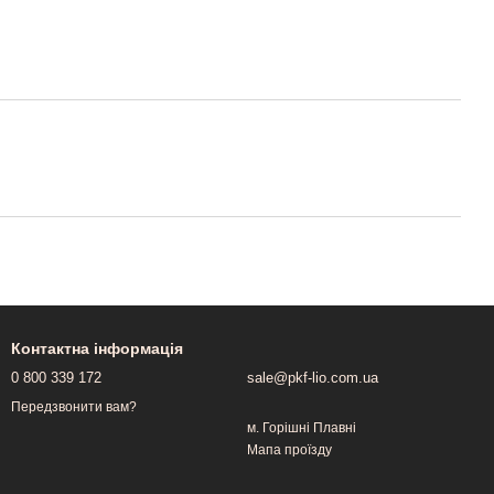
Контактна інформація
0 800 339 172
sale@pkf-lio.com.ua
Передзвонити вам?
м. Горішні Плавні
Мапа проїзду