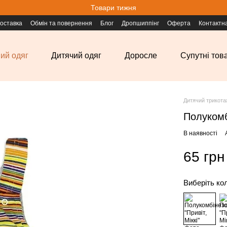
Товари тижня
доставка
Обмін та повернення
Блог
Дропшиппінг
Оферта
Контактн
ий одяг
Дитячий одяг
Доросле
Супутні тов
Дитячий трикота
Полукомбі
В наявності
65 грн
Виберіть ко