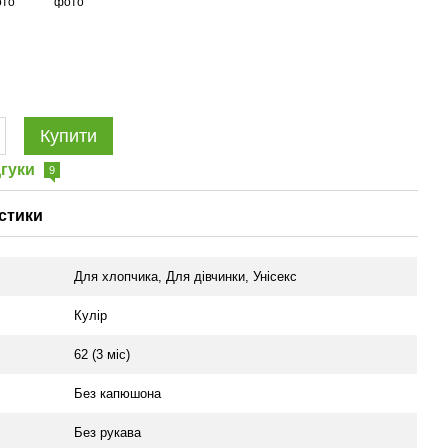
Купити
дгуки
9
стики
Для хлопчика
,
Для дівчинки
,
Унісекс
Кулір
62 (3 міс)
Без капюшона
Без рукава