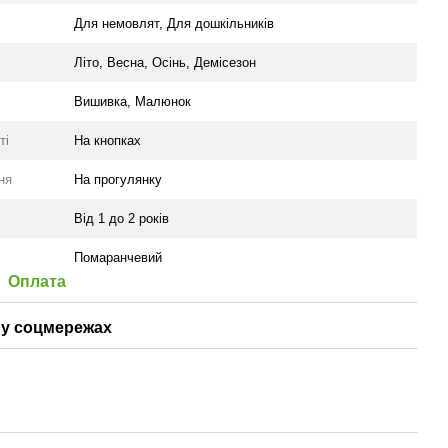
Для немовлят
,
Для дошкільників
Літо
,
Весна
,
Осінь
,
Демісезон
Вишивка
,
Малюнок
ті
На кнопках
ня
На прогулянку
Від 1 до 2 років
Помаранчевий
Оплата
у соцмережах