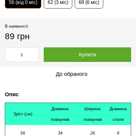
56 (від 0 міс)
62 (3 міс)
68 (6 міс)
В наявності
89 грн
Купити
До обраного
Опис
Довжина
Ширина
Довжина
Зріст (см)
повзунків
повзунків
стопи
56
34
26
9