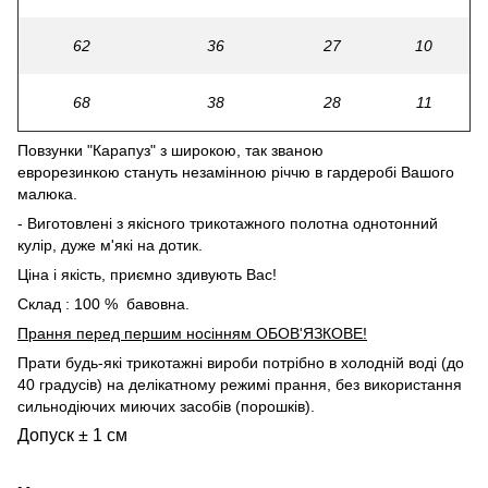
62
36
27
10
68
38
28
11
Повзунки "Карапуз" з широкою, так званою
еврорезинкою стануть незамінною річчю в гардеробі Вашого
малюка.
- Виготовлені з якісного трикотажного полотна однотонний
кулір, дуже м'які на дотик.
Ціна і якість, приємно здивують Вас!
Склад : 100 % бавовна.
Прання перед першим носінням ОБОВ'ЯЗКОВЕ!
Прати будь-які трикотажні вироби потрібно в холодній воді (до
40 градусів) на делікатному режимі прання, без використання
сильнодіючих миючих засобів (порошків).
Допуск ± 1 см