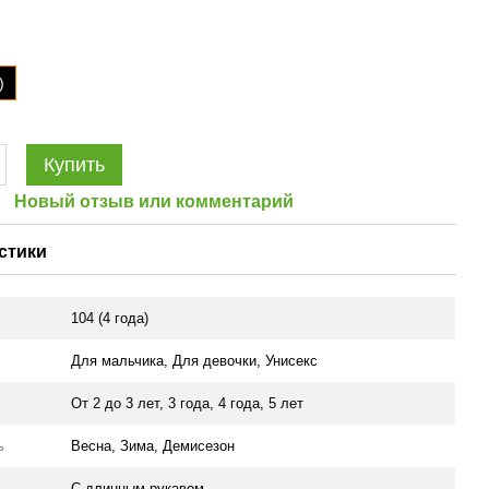
)
Купить
Новый отзыв или комментарий
стики
104 (4 года)
Для мальчика
,
Для девочки
,
Унисекс
От 2 до 3 лет
,
3 года
,
4 года
,
5 лет
ь
Весна, Зима, Демисезон
С длинным рукавом