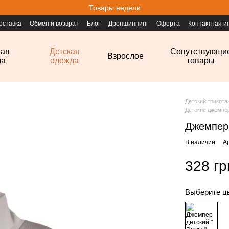
Товары недели
оставка
Обмен и возврат
Блог
Дропшиппинг
Оферта
Контактная 
ная
Детская
Сопутствующи
Взрослое
да
одежда
товары
Детский трикот
Детские джемпе
Джемпер 
В наличии
А
328 гр
Выберите ц