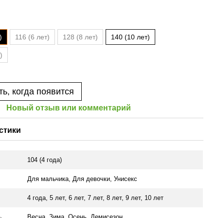
)
116 (6 лет)
128 (8 лет)
140 (10 лет)
)
ь, когда появится
Новый отзыв или комментарий
стики
104 (4 года)
Для мальчика
,
Для девочки
,
Унисекс
4 года
,
5 лет
,
6 лет
,
7 лет
,
8 лет
,
9 лет
,
10 лет
ь
Весна, Зима, Осень, Демисезон