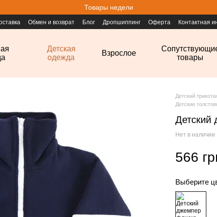
Товары недели
оставка
Обмен и возврат
Блог
Дропшиппинг
Оферта
Контактная 
ная
Детская
Сопутствующи
Взрослое
да
одежда
товары
Детский трикот
Детские толстов
Детский 
Нет в наличии
566 гр
Выберите ц