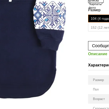
Размер
104 (4 года
152 (12 лет
Сообщит
Описание
Характери
Размер
Пол
Возраст
Сезонност