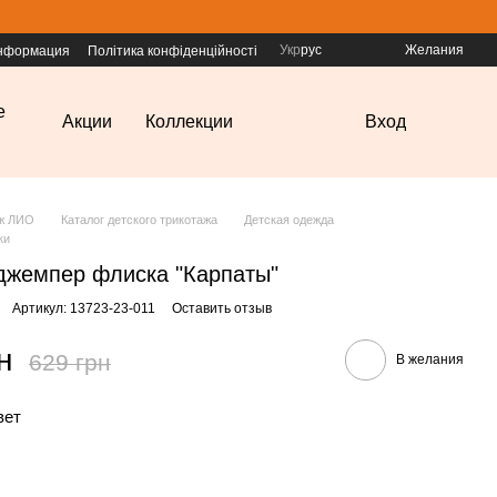
Укр
рус
Желания
информация
Політика конфіденційності
е
Акции
Коллекции
Вход
аж ЛИО
Каталог детского трикотажа
Детская одежда
ки
джемпер флиска "Карпаты"
Артикул: 13723-23-011
Оставить отзыв
н
629 грн
В желания
вет