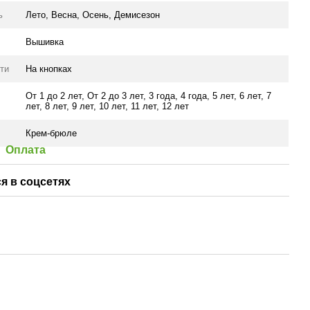
ь
Лето
,
Весна
,
Осень
,
Демисезон
Вышивка
ти
На кнопках
От 1 до 2 лет
,
От 2 до 3 лет
,
3 года
,
4 года
,
5 лет
,
6 лет
,
7
лет
,
8 лет
,
9 лет
,
10 лет
,
11 лет
,
12 лет
Крем-брюле
Оплата
я в соцсетях