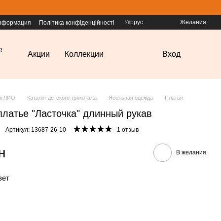
Укр
рус
Желания
информация
Політика конфіденційності
е
Акции
Коллекции
Вход
аж ЛИО
Каталог детского трикотажа
Ясельная одежда
Платья
платье "Ласточка" длинный рукав
Артикул: 13687-26-10
1 отзыв
н
В желания
вет