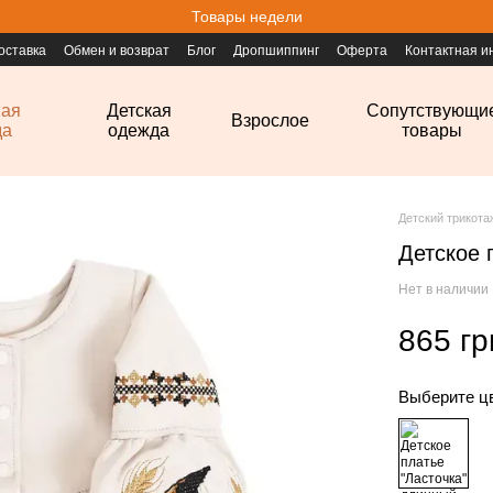
Товары недели
оставка
Обмен и возврат
Блог
Дропшиппинг
Оферта
Контактная 
ная
Детская
Сопутствующи
Взрослое
да
одежда
товары
Детский трикот
Детское 
Нет в наличии
865 гр
Выберите ц