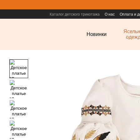
Перейти к основному контенту
Каталог детского трикотажа
О нас
Оплата и д
Ясель
Новинки
одеж