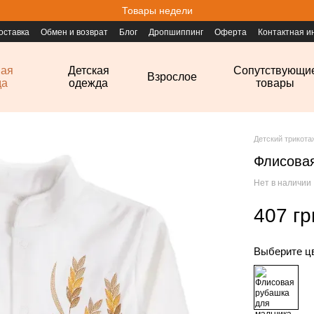
Товары недели
оставка
Обмен и возврат
Блог
Дропшиппинг
Оферта
Контактная 
ная
Детская
Сопутствующи
Взрослое
да
одежда
товары
Детский трикот
Флисовая
Нет в наличии
407 гр
Выберите ц