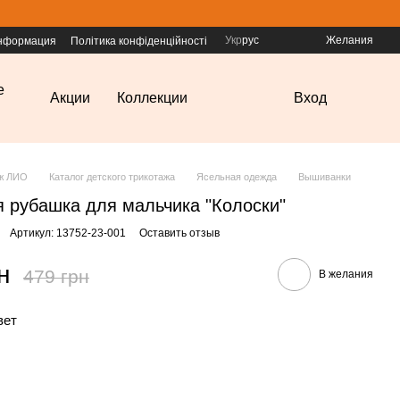
Укр
рус
Желания
информация
Політика конфіденційності
е
Акции
Коллекции
Вход
аж ЛИО
Каталог детского трикотажа
Ясельная одежда
Вышиванки
 рубашка для мальчика "Колоски"
Артикул: 13752-23-001
Оставить отзыв
н
479 грн
В желания
вет