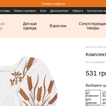
Товары недели
оставка
Обмен и возврат
Блог
Дропшиппинг
Оферта
Контактная 
ная
Детская
Сопутствующи
Взрослое
да
одежда
товары
Детский трикот
Комплект
Нет в наличии
531 гр
Выберите ц