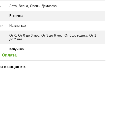
ь
Лето
,
Весна
,
Осень
,
Демисезон
Вышивка
ти
На кнопках
От 0
,
От 0 до 3 мес
,
От 3 до 6 мес
,
От 6 до годика
,
От 1
до 2 лет
Капучино
Оплата
я в соцсетях