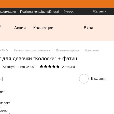
Укр
рус
Желания
информация
Політика конфіденційності
е
Акции
Коллекции
Вход
аж ЛИО
Каталог детского трикотажа
Ясельная одежда
Комплекты
 для девочки "Колоски" + фатин
Артикул: 13768-35-001
2 отзыва
н
В желания
вет