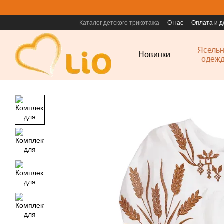
Перейти к основному контенту
Каталог детского трикотажа
О нас
Оплата и д
Ясель
Новинки
одеж