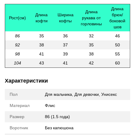
Длина
Длина
Длина
Ширина
брюк/
Рост(см)
рукава от
кофти
кофты
боковой
горловины
шов
86
35
36
32
46
92
38
37
35
50
98
41
39
38
55
104
43
41
42
60
Характеристики
Пол
Для мальчика
,
Для девочки
,
Унисекс
Материал
Флис
Размер
86 (1.5 года)
Воротник
Без капюшона