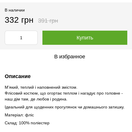
В наличии
332 грн
391 грн
Купить
В избранное
Описание
М’який, теплий і наповнений змістом.
Флісовий костюм, що огортає теплом і нагадує про головне -
наш дім там, де любов і родина.
Ідеальний для щоденних прогулянок чи домашнього затишку.
Матеріал: фліс
Склад: 100% поліестер