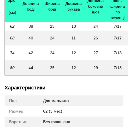
Зріст
Довжина
шов /
Довжина
Ширина
Довжина
боковий
ширина
боді
боді
рукава
шов
по
(см)
резинці
62
38
23
10
24
7/17
68
40
24
11
26
7/17
74
42
24
12
27
7/18
80
44
25
12
29
7/18
Характеристики
Пол
Для мальчика
Размер
62 (3 мес)
Воротник
Без капюшона